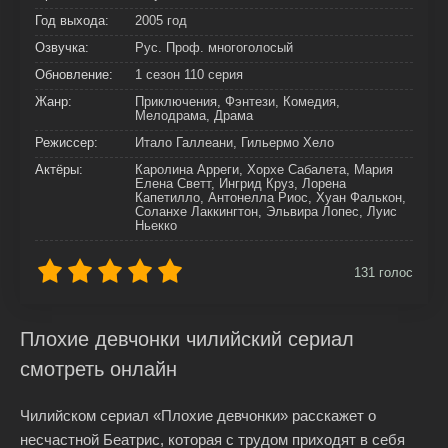
Год выхода:
2005 год
Озвучка:
Рус. Проф. многоголосый
Обновление:
1 сезон 110 серия
Жанр:
Приключения, Фэнтези, Комедия,
Мелодрама, Драма
Режиссер:
Итало Галлеани, Гильермо Хело
Актёры:
Каролина Арреги, Хорхе Сабалета, Мария
Елена Светт, Ингрид Круз, Лорена
Капетилло, Антонелла Риос, Хуан Фалькон,
Соланхе Лаккингтон, Эльвира Лопес, Луис
Ньекко
131
голос
Плохие девчонки чилийский сериал
смотреть онлайн
Чилийском сериал «Плохие девчонки» расскажет о
несчастной Беатрис, которая с трудом приходят в себя