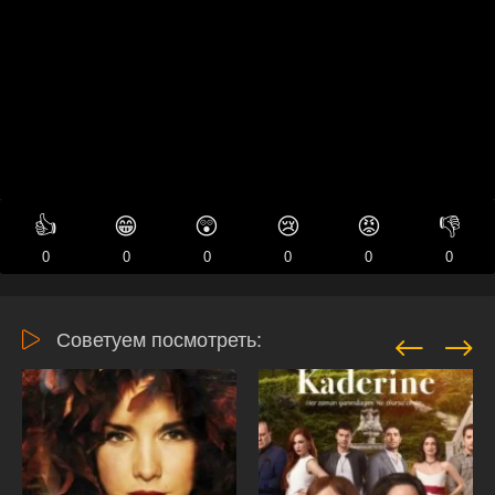
👍
😁
😲
😢
😡
👎
0
0
0
0
0
0
Советуем посмотреть: