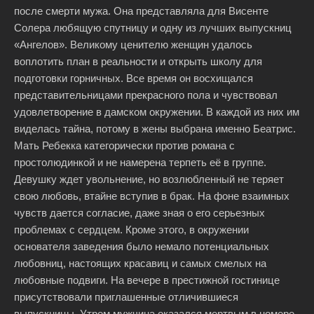
после смерти мужа. Она представляла для Висенте
Солера любящую спутницу и одну из лучших выпускниц
«Ангелов». Великому ценителю женщин удалось
воплотить план в реальности и открыть школу для
подготовки горничных. Все время он восхищался
представительницами прекрасного пола и чувствовал
удовлетворение в дамском окружении. В каждой из них им
виделась тайна, потому в жены выбрана именно Беатрис.
Мать Ребекка категорически против романа с
простолюдинкой и не намерена терпеть её в группе.
Девушку ждет увольнение, но возлюбленный не теряет
свою любовь, втайне вступив в брак. На фоне взаимных
чувств дается согласие, даже зная о его серьезных
проблемах с сердцем. Кроме этого, в окружении
основателя заведения было немало потенциальных
любовниц, настоящих красавиц и самых смелых на
любовные подвиги. На вечере в престижной гостинице
присутствовали приглашенные отличившиеся
выпускницы. Утром мужчина оказался мертвым в номере,