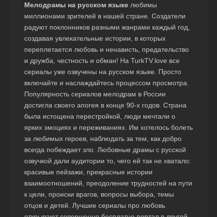
Мелодрамы на русском языке
любимы
миллионами зрителей в нашей стране. Создатели
радуют поклонников разными жанрами каждый год,
создавая увлекательные истории, в которых
переплетается любовь и ненависть, предательство
и дружба, честность и обман! На TurkTV.love все
сериалы уже озвучены на русском языке. Просто
включайте и наслаждайтесь процессом просмотра.
Популярность сериалов мелодрам в России
достигла своего апогея в конце 90-х годов. Страна
была истощена перестройкой, люди мечтали о
ярких эмоциях и переживаниях. Им хотелось болеть
за любимых героев, наблюдать за тем, как добро
всегда побеждает зло. Любовные драмы с русской
озвучкой дали аудитории то, чего ей так не хватало:
красивые пейзажи, прекрасные истории
взаимоотношений, преодоление трудностей на пути
к цели, происки врагов, вопросы выбора, темы
отцов и детей. Лучшие сериалы про любовь
открывают совершенно бесплатно портал в другой