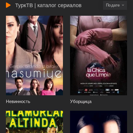
ТуркТВ | каталог сериалов
дате
Невинность
Уборщица