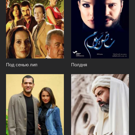
Под сенью лип
Полдня