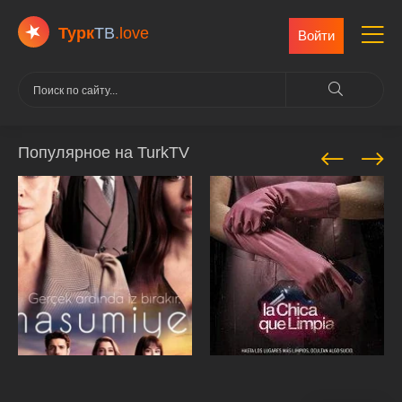
Турк
ТВ
.love
Войти
Популярное на TurkTV