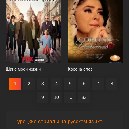
Шанс моей жизни
Корона слёз
1
2
3
4
5
6
7
8
9
10
...
82
Турецкие сериалы на русском языке