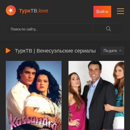
Турк
ТВ
.love
Войти
ТуркТВ | Венесуэльские сериалы
дате