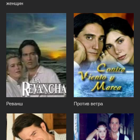
женщин
Реванш
Против ветра