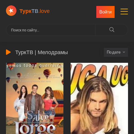
Турк
ТВ
.love
Войти
ТуркТВ | Мелодрамы
дате