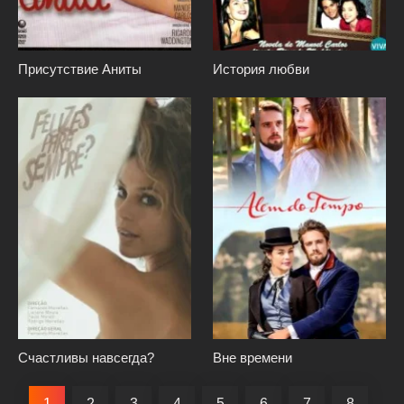
Присутствие Аниты
История любви
Счастливы навсегда?
Вне времени
1
2
3
4
5
6
7
8