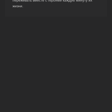
переживать вместе с героями каждую минуту их
жизни.