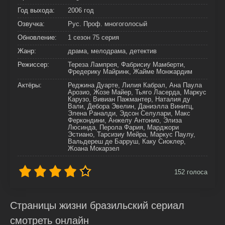
Год выхода:
2006 год
Озвучка:
Рус. Проф. многоголосый
Обновление:
1 сезон 75 серия
Жанр:
драма, мелодрама, детектив
Режиссер:
Тереза Лампрея, Фабрисиу Мамберти,
Фредерику Майринк, Жайме Монжардим
Актёры:
Реджина Дуарте, Лилия Кабрал, Ана Паула
Арозио, Жозе Майер, Тьяго Ласерда, Маркус
Карузо, Вивиан Пажмантер, Наталия ду
Вали, Дебора Эвелин, Даниэлла Винитц,
Элена Раналди, Эдсон Селулари, Макс
Феркондини, Анжелу Антонио, Элиза
Люсинда, Перола Фария, Марджори
Эстиано, Тарсизиу Мейра, Маркус Паулу,
Вальдереш де Барруш, Каку Сиоклер,
Жоана Мокарзел
152
голоса
Страницы жизни бразильский сериал
смотреть онлайн