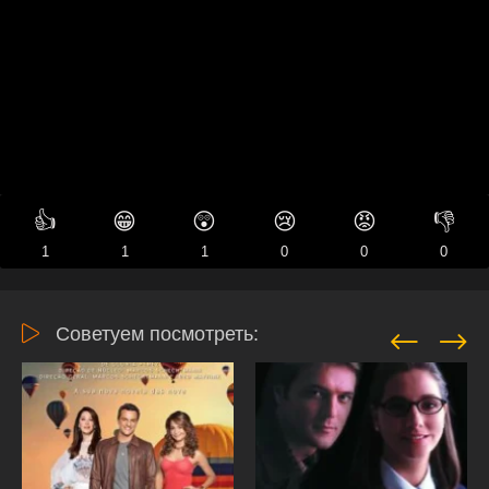
👍
😁
😲
😢
😡
👎
1
1
1
0
0
0
Советуем посмотреть: