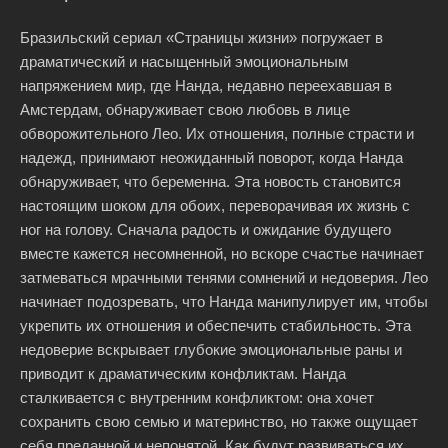
Бразильский сериал «Страницы жизни» погружает в
драматический и насыщенный эмоциональным
напряжением мир, где Нанда, недавно переехавшая в
Амстердам, обнаруживает свою любовь в лице
обворожительного Лео. Их отношения, полные страсти и
надежд, принимают неожиданный поворот, когда Нанда
обнаруживает, что беременна. Эта новость становится
настоящим шоком для обоих, переворачивая их жизнь с
ног на голову. Сначала радость и ожидание будущего
вместе кажется несомненной, но вскоре счастье начинает
затмеваться мрачными тенями сомнений и недоверия. Лео
начинает подозревать, что Нанда манипулирует им, чтобы
укрепить их отношения и обеспечить стабильность. Эта
недоверие вскрывает глубокие эмоциональные раны и
приводит к драматическим конфликтам. Нанда
сталкивается с внутренним конфликтом: она хочет
сохранить свою семью и материнство, но также ощущает
себя преданной и непонятой. Как будут развиваться их