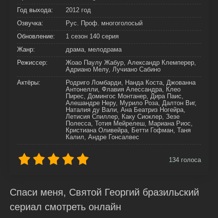
Год выхода:
2012 год
Озвучка:
Рус. Проф. многоголосый
Обновление:
1 сезон 140 серия
Жанр:
драма, мелодрама
Режиссер:
Жоао Паулу Жабур, Александр Клемперер,
Адриано Мелу, Лучиано Сабино
Актёры:
Родриго Ломбарди, Нанда Коста, Джованна
Антонелли, Флавия Алессандра, Клео
Пирес, Домингос Монтанер, Дира Паис,
Алешандре Неру, Мурило Роза, Далтон Виг,
Наталия ду Вали, Ана Беатриз Ногейра,
Летисия Спиллер, Каку Сиоклер, Зезе
Полесса, Тотия Мейрелеш, Мариана Риос,
Кристиана Оливейра, Бетти Гофман, Таня
Калил, Андре Гонсалвес
134
голоса
Спаси меня, Святой Георгий бразильский
сериал смотреть онлайн