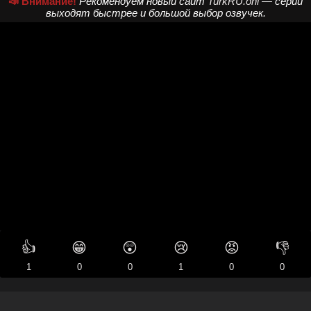
📣 Внимание!
Рекомендуем новый сайт
TurkRU.onl
— серии
выходят быстрее и большой выбор озвучек.
👍
😁
😲
😢
😡
👎
1
0
0
1
0
0