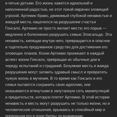
и пятью детьми. Его жизнь кажется идеальной и
наполненной радостью, но этот покой омрачен зловещей
угрозой. Артемио браво, движимый глубокой ненавистью и
жаждой мести, нацелился на разрушение счастья
Гонсало. Артемио не просто желает мести; его порыв —
медленно и болезненно разрушить семью Элисальде. Эта
ненависть, кипящая внутри него, превращается в опасное
и тщательно продуманное средство для достижения его
зловещих планов. Козни Артемио проникают в каждый
аспект жизни Гонсало, превращая их обычные дни в
череду испытаний и страданий. Безумная месть и жажда
разрушения могут затмить здравый смысл и превратить
чужую жизнь в мучения. В то время как Гонсало и его
семья пытаются сохранить свою идиллию, они
оказываются втянутыми в запутанную сеть манипуляций
и предательств, которую плетет Артемио. В этой истории
ненависть и месть могут разрушить не только жизни, но и
человеческие отношения, врываясь в спокойный мир и
превращая его в поле битвы за выживание.