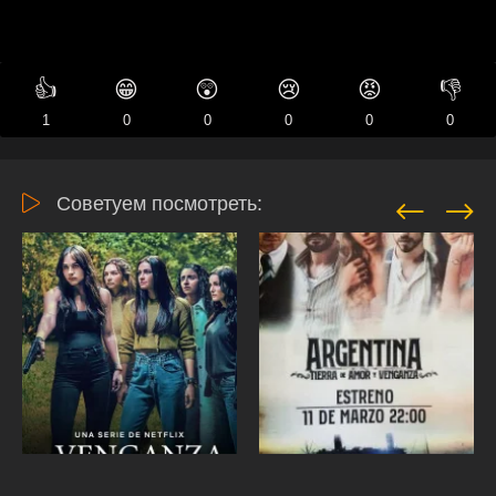
👍
😁
😲
😢
😡
👎
1
0
0
0
0
0
Советуем посмотреть: