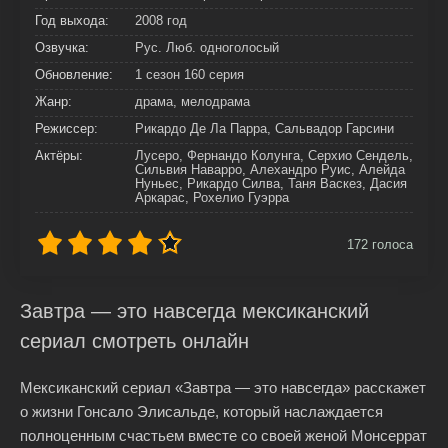
Год выхода:
2008 год
Озвучка:
Рус. Люб. одноголосый
Обновление:
1 сезон 160 серия
Жанр:
драма, мелодрама
Режиссер:
Рикардо Де Ла Парра, Сальвадор Гарсини
Актёры:
Лусеро, Фернандо Колунга, Серхио Сендель,
Сильвия Наварро, Алехандро Руис, Алейда
Нуньес, Рикардо Силва, Таня Васкез, Дасия
Аркарас, Рохелио Гуэрра
172
голоса
Завтра — это навсегда мексиканский
сериал смотреть онлайн
Мексиканский сериал «Завтра — это навсегда» расскажет
о жизни Гонсало Элисальде, который наслаждается
полноценным счастьем вместе со своей женой Монсеррат