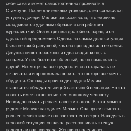
себе сама и может самостоятельно проживать в
Стамбуле. После длительных уговоров, отец согласился
уступить дочери. Мелике рассказывала, что ее жизнь
складывается удачным образом и она работает
журналисткой. Она встретила достойного парня, и он
сделал ей предложение. Однако на самом деле ситуация
была не такой радушной, как она преподносила ее семье.
Девушка пишет гороскопы и едва сводит концы с
концами. У нее был возлюбленный, но он помолвлен с
другой. Несмотря на все трудности, она старалась не
отчаиваться и продолжала верить, что вскоре все мечты
сбудутся. Однажды происходит чудо и Мелике
становится обладательницей настоящей сенсации. Но эта
новость имеет отношение к ее молодому человеку.
Неожиданно мать решает навестить дочь. В этот момент
рядом с Мелике находился Мехмет. Она просит сыграть
роль ее жениха иначе она раскроет его секрет. Находясь в
неловкой ситуации, он начал расспрашивать «тещу»
надолго ли она приехала. Женщина поделилась,