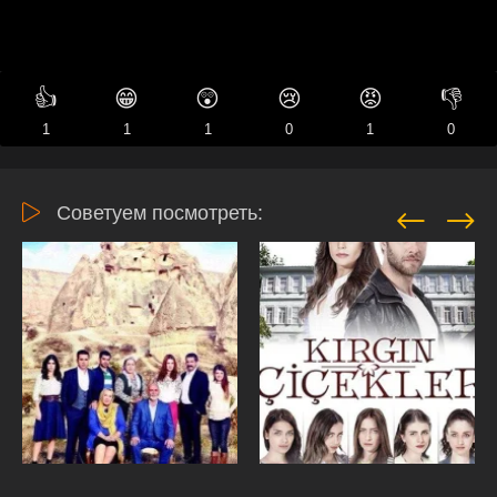
👍
😁
😲
😢
😡
👎
1
1
1
0
1
0
Советуем посмотреть: