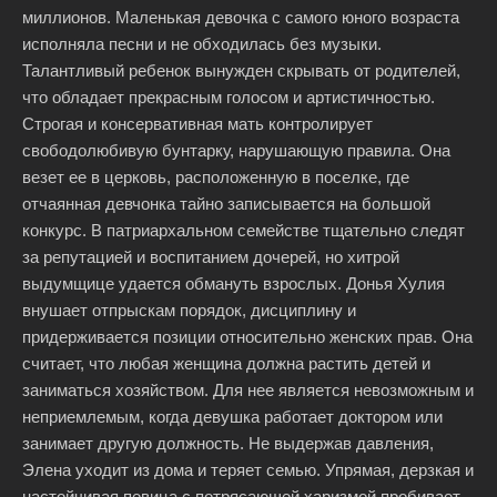
миллионов. Маленькая девочка с самого юного возраста
исполняла песни и не обходилась без музыки.
Талантливый ребенок вынужден скрывать от родителей,
что обладает прекрасным голосом и артистичностью.
Строгая и консервативная мать контролирует
свободолюбивую бунтарку, нарушающую правила. Она
везет ее в церковь, расположенную в поселке, где
отчаянная девчонка тайно записывается на большой
конкурс. В патриархальном семействе тщательно следят
за репутацией и воспитанием дочерей, но хитрой
выдумщице удается обмануть взрослых. Донья Хулия
внушает отпрыскам порядок, дисциплину и
придерживается позиции относительно женских прав. Она
считает, что любая женщина должна растить детей и
заниматься хозяйством. Для нее является невозможным и
неприемлемым, когда девушка работает доктором или
занимает другую должность. Не выдержав давления,
Элена уходит из дома и теряет семью. Упрямая, дерзкая и
настойчивая певица с потрясающей харизмой пробивает