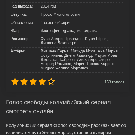
Год выхода:
2014 год
Озвучка:
Проф. Многоголосый
Обновление:
1 сезон 62 серия
Жанр:
биография, драма, мелодрама
Режиссер:
Хуан Андрес Гранадос, Klych López,
Лилиана Боканегра
Актёры:
Вивиана Серна, Махида Исса, Ана Мария
Эступиньян, Диего Кадавид, Мауро Моад,
Джонатан Кабрера, Алехандро Отеро,
Астрид Рамирес, Мария Тереса Баррето,
Андрес Фелипе Мартинез
153
голоса
Голос свободы колумбийский сериал
смотреть онлайн
Колумбийский сериал «Голос свободы» рассказывает об
извилистом пути Элены Варгас, ставшей кумиром