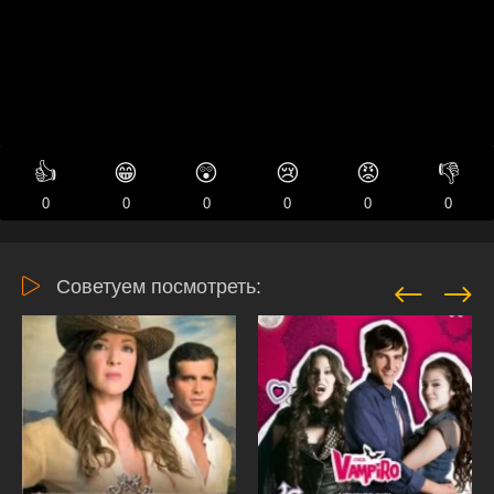
👍
😁
😲
😢
😡
👎
0
0
0
0
0
0
Советуем посмотреть: