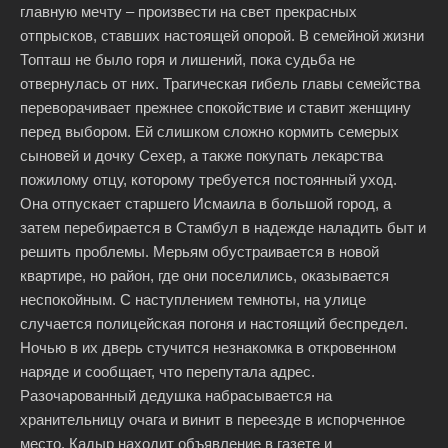
главную мечту – произвести на свет прекрасных
отпрысков, ставших настоящей опорой. В семейной жизни
Топташ не было горя и лишений, пока судьба не
отвернулась от них. Трагическая гибель главы семейства
переворачивает прежнее спокойствие и ставит женщину
перед выбором. Ей слишком сложно кормить семерых
сыновей и дочку Сехер, а также покупать лекарства
пожилому отцу, которому требуется постоянный уход.
Она отпускает старшего Исмаила в большой город, а
затем перебирается в Стамбул в надежде наладить быт и
решить проблемы. Мерьям обустраивается в новой
квартире, но район, где они поселились, оказывается
неспокойным. С наступлением темноты, на улице
случается полицейская погоня и настоящий беспредел.
Ночью в их дверь стучится незнакомка в откровенном
наряде и сообщает, что перепутала адрес.
Разочарованный дедушка набрасывается на
хранительницу очага и винит в переезде в испорченное
место. Кадыр находит объявление в газете и