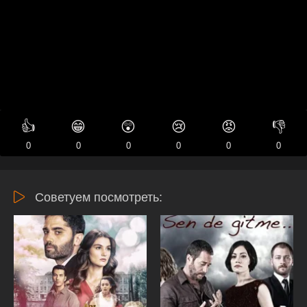
👍
😁
😲
😢
😡
👎
0
0
0
0
0
0
Советуем посмотреть: