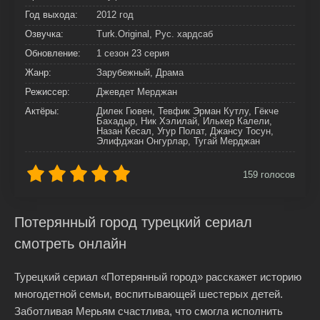
Год выхода:
2012 год
Озвучка:
Turk.Original, Рус. хардсаб
Обновление:
1 сезон 23 серия
Жанр:
Зарубежный, Драма
Режиссер:
Джевдет Мерджан
Актёры:
Дилек Гювен, Тевфик Эрман Кутлу, Гёкче
Бахадыр, Ник Хэлилай, Илькер Калели,
Назан Кесал, Угур Полат, Джансу Тосун,
Элифджан Онгурлар, Тугай Мерджан
159
голосов
Потерянный город турецкий сериал
смотреть онлайн
Турецкий сериал «Потерянный город» расскажет историю
многодетной семьи, воспитывающей шестерых детей.
Заботливая Мерьям счастлива, что смогла исполнить