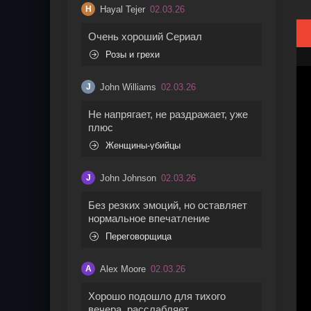
Hayal Tejer
02.03.26
H
Очень хороший Сериал
Розы и грехи
John Williams
02.03.26
J
Не напрягает, не раздражает, уже
плюс
Женщины-убийцы
John Johnson
02.03.26
J
Без резких эмоций, но оставляет
нормальное впечатление
Переговорщица
Alex Moore
02.03.26
A
Хорошо подошло для тихого
вечера, расслабляет