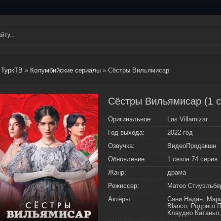
ТуркТВ
»
Колумбийские сериалы
» Сёстры Вильямисар
Сёстры Вильямисар (1 с
Оригинальное:
Las Villamizar
Год выхода:
2022 год
Озвучка:
ВидеоПродакшн
Обновление:
1 сезон 74 серия
Жанр:
драма
Режиссер:
Матео Стиуэльбе
Актёры:
Сани Надан, Мари
Blanco, Родриго 
Клаудио Катаньо