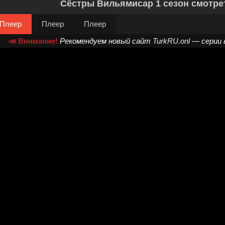
Сёстры Вильямисар 1 сезон смотре
Плеер
Плеер
Плеер
📣 Внимание!
Рекомендуем новый сайт
TurkRU.onl
— серии 