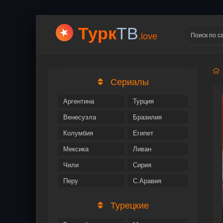
Турк
ТВ
.love
Сериалы
Аргентина
Турция
Венесуэла
Бразилия
Колумбия
Египет
Мексика
Ливан
Чили
Сирия
Перу
С.Аравия
Турецкие