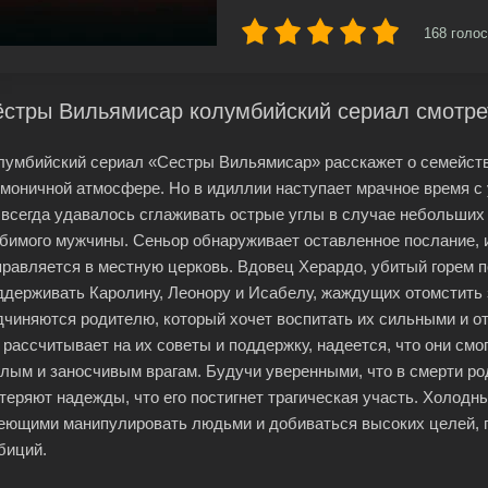
168
голос
ёстры Вильямисар колумбийский сериал смотре
лумбийский сериал «Сестры Вильямисар» расскажет о семейств
рмоничной атмосфере. Но в идиллии наступает мрачное время с
 всегда удавалось сглаживать острые углы в случае небольших
бимого мужчины. Сеньор обнаруживает оставленное послание, и
правляется в местную церковь. Вдовец Херардо, убитый горем 
ддерживать Каролину, Леонору и Исабелу, жаждущих отомстить 
дчиняются родителю, который хочет воспитать их сильными и 
 рассчитывает на их советы и поддержку, надеется, что они смо
глым и заносчивым врагам. Будучи уверенными, что в смерти р
 теряют надежды, что его постигнет трагическая участь. Холод
еющими манипулировать людьми и добиваться высоких целей, 
биций.