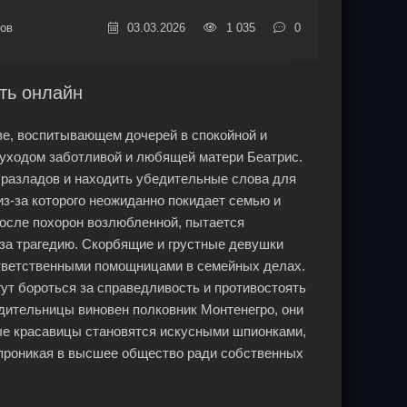
ов
03.03.2026
1 035
0
ть онлайн
е, воспитывающем дочерей в спокойной и
 уходом заботливой и любящей матери Беатрис.
 разладов и находить убедительные слова для
з-за которого неожиданно покидает семью и
после похорон возлюбленной, пытается
за трагедию. Скорбящие и грустные девушки
ответственными помощницами в семейных делах.
гут бороться за справедливость и противостоять
одительницы виновен полковник Монтенегро, они
ные красавицы становятся искусными шпионками,
проникая в высшее общество ради собственных