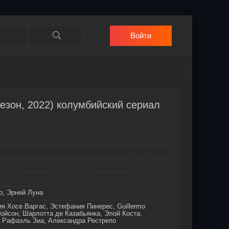
Войти
езон, 2022) колумбийский сериал
р, Эрней Луна
я Хосе Варгас, Эстефания Пинерес, Guillermo
Пойсон, Шарлотта де Казабьянка, Элой Коста,
, Рафаэль Зиа, Александра Рестрепо