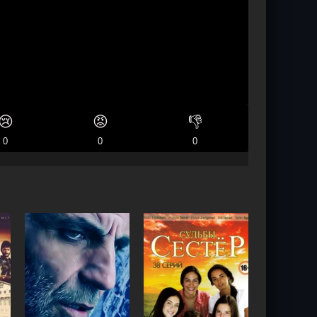
😢
😡
👎
0
0
0