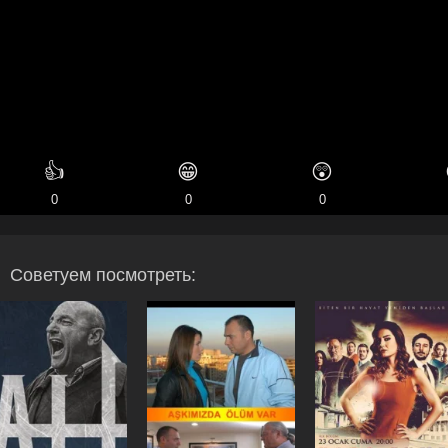
👍
😁
😲
0
0
0
Советуем посмотреть: