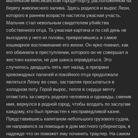
маленьком мексиканском городе-порту, расположенном на
берегу живописного залива. Здесь родился и вырос Леон,
которого в раннем возрасте настигла ужасная участь.
Мальчик стал невольным свидетелем убийства
собственного отца. Та ужасная картина и по сей день не
выходила у него из головы, превратившись в самое
кошмарное воспоминание его жизни. Он ярко помнил, как
его обвинили в преступлении, которого он не совершал и
жестоко казнили, не дав шанса оправдаться. Это
случилось двадцать пять лет назад, а призраки
кровожадных палачей и покойного отца продолжали
являться Леону во снах, заставляя просыпаться в
холодном поту. Герой вырос, тепля в сердце мечту
отомстить за смерть родного человека и однажды, сменив
имя, вернулся в родной город, чтобы воздать по заслугам
каждому, кто был причастен к несправедливой казне.
Представившись капитаном небольшого грузового судна,
он направился за помощью в дом местного губернатора, в
надежде что он поможет ему починить траулер. На самом