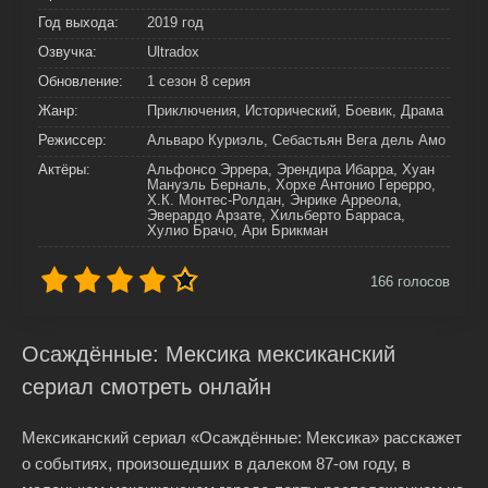
Год выхода:
2019 год
Озвучка:
Ultradox
Обновление:
1 сезон 8 серия
Жанр:
Приключения, Исторический, Боевик, Драма
Режиссер:
Альваро Куриэль, Себастьян Вега дель Амо
Актёры:
Альфонсо Эррера, Эрендира Ибарра, Хуан
Мануэль Берналь, Хорхе Антонио Герерро,
Х.К. Монтес-Ролдан, Энрике Арреола,
Эверардо Арзате, Хильберто Барраса,
Хулио Брачо, Ари Брикман
166
голосов
Осаждённые: Мексика мексиканский
сериал смотреть онлайн
Мексиканский сериал «Осаждённые: Мексика» расскажет
о событиях, произошедших в далеком 87-ом году, в