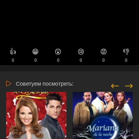
👍
😁
😲
😢
😡
👎
0
0
0
0
0
0
Советуем посмотреть: