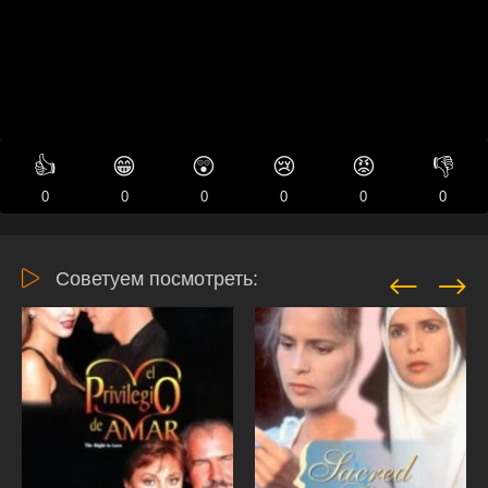
👍
😁
😲
😢
😡
👎
0
0
0
0
0
0
Советуем посмотреть: