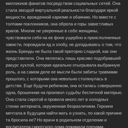
миллионов фанатов посредством социальных сетей. Она
стала звездой виртуальной реальности благодаря яркой
вещности, врожденной харизме и обаянию. Но вместе с
толпами поклонников, она обрела и горы завистливых
врагов. Многие не уверенные в себе женщины,
чувствовали себя на ее фоне ущербно и преисполненные
зависти, порождали яд и злобу, не догадываясь о том, что
жизнь Бренды не была такой приторно сладкой, как они
представляли. Она являлась лишь красиво подобравшей
ракурс куклой, которая идеально отыгрывала выбранную
роль, а на самом деле ее мысли были забиты травмами
прошлого, с которыми она невольно столкнулась в
детстве. Еще будучи ребенком, она осталась совершенно
одна, брошенная на произвол судьбы беспечной матерью.
Она стала сиротой и провела много лет в холодных
стенах интерната, окруженная безразличием. Героиня
мечтала в будущем найти мать и узнать, по какой причине
та бросила ее? Но врачи в родильном отделении и
воспитатели сиротского дома пожимали плечами,