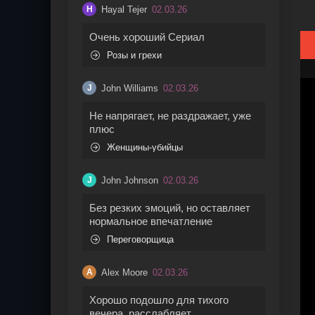
Hayal Tejer
02.03.26
H
Очень хороший Сериал
Розы и грехи
John Williams
02.03.26
J
Не напрягает, не раздражает, уже
плюс
Женщины-убийцы
John Johnson
02.03.26
J
Без резких эмоций, но оставляет
нормальное впечатление
Переговорщица
Alex Moore
02.03.26
A
Хорошо подошло для тихого
вечера, расслабляет