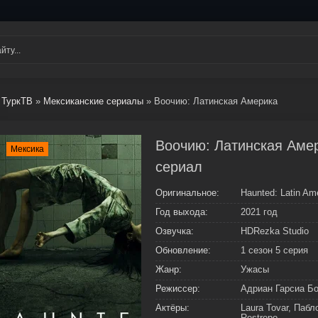
ТуркТВ
»
Мексиканские сериалы
» Воочию: Латинская Америка
Воочию: Латинская Амер
Мексика
сериал
Оригинальное:
Haunted: Latin Am
Год выхода:
2021 год
Озвучка:
HDRezka Studio
Обновление:
1 сезон 5 серия
Жанр:
Ужасы
Режиссер:
Адриан Гарсиа Б
Актёры:
Laura Tovar, Пабл
Restrepo