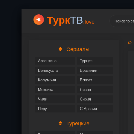
Турк
ТВ
.love
Сериалы
Аргентина
Турция
Венесуэла
Бразилия
Колумбия
Египет
Мексика
Ливан
Чили
Сирия
Перу
С.Аравия
Турецкие