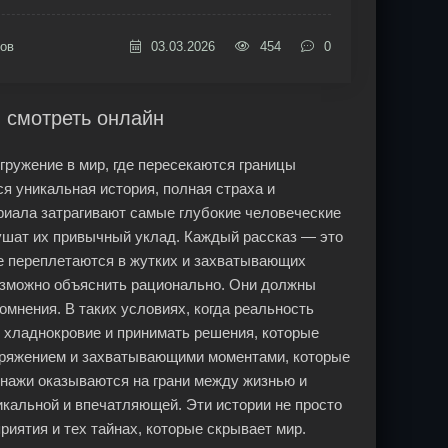
ов
03.03.2026
454
0
 смотреть онлайн
гружение в мир, где пересекаются границы
я уникальная история, полная страха и
риала затрагивают самые глубокие человеческие
рушат их привычный уклад. Каждый рассказ — это
е переплетаются в жутких и захватывающих
возможно объяснить рационально. Они должны
мнения. В таких условиях, когда реальность
ь хладнокровие и принимать решения, которые
пряжением и захватывающими моментами, которые
онажи оказываются на грани между жизнью и
икальной и впечатляющей. Эти истории не просто
риятия и тех тайнах, которые скрывает мир.