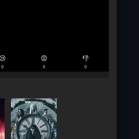
😢
😡
👎
0
0
0