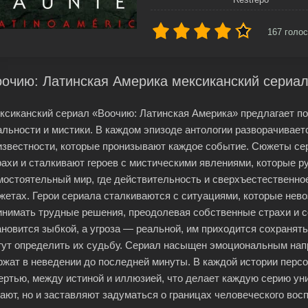
167
голос
очию: Латинская Америка мексиканский сериал
ксиканский сериал «Воочию: Латинская Америка» предлагает по
альности и мистики. В каждом эпизоде антологии разворачиваетс
известности, которые пронизывают каждое событие. Сюжеты се
рахи и сталкивают героев с мистическими явлениями, которые 
мостоятельный мир, где действительность и сверхъестественно
жетах. Герои сериала сталкиваются с ситуациями, которые не
инимать трудные решения, преодолевая собственные страхи и со
ановится зыбкой, а угроза — реальной, им приходится сохранят
гут определить их судьбу. Сериал насыщен эмоциональным на
ржат в неведении до последней минуты. В каждой истории перс
ертью, между истиной и иллюзией, что делает каждую серию ун
гают, но и заставляют задуматься о границах человеческого восп