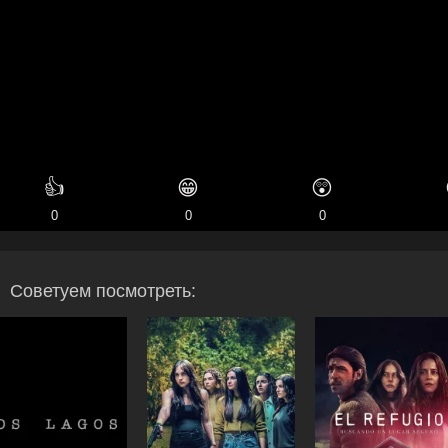
👍
😁
😲
0
0
0
Советуем посмотреть: