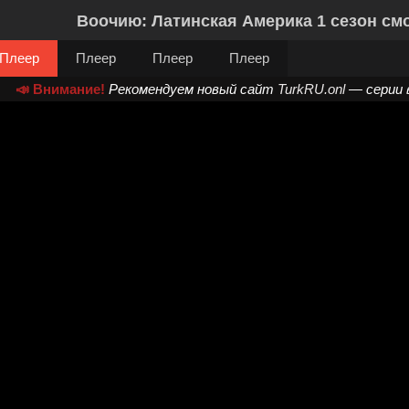
Воочию: Латинская Америка 1 сезон см
Плеер
Плеер
Плеер
Плеер
📣 Внимание!
Рекомендуем новый сайт
TurkRU.onl
— серии 