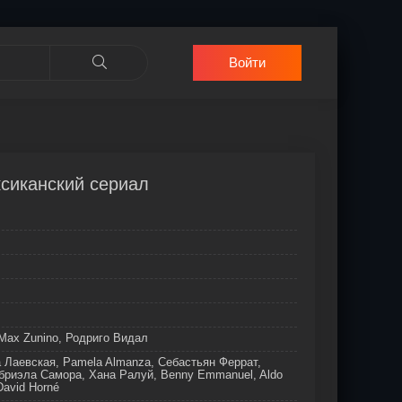
Войти
ксиканский сериал
Max Zunino, Родриго Видал
 Лаевская, Pamela Almanza, Себастьян Феррат,
бриэла Самора, Хана Ралуй, Benny Emmanuel, Aldo
David Horné