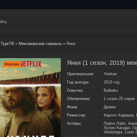
ТуркТВ
»
Мексиканские сериалы
» Янки
Янки (1 сезон, 2019) ме
Мексика
Оригинальное:
Yankee
Год выхода:
2019 год
Озвучка:
Baibako
Обновление:
1 сезон 25 серия
Жанр:
Драма
Режиссер:
Карлос Каррера, 
Актёры:
Пабло Лайл, Анна
Хулио Касадо, Га
Verástegui, Louis 