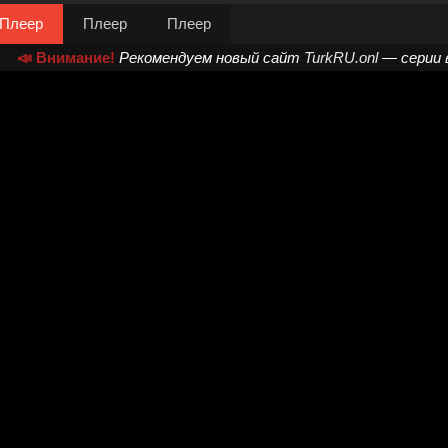
Плеер
Плеер
Плеер
📣 Внимание!
Рекомендуем новый сайт
TurkRU.onl
— серии 