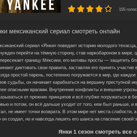
155
голос
ки мексиканский сериал смотреть онлайн
ксиканский сериал «Янки» поведает историю молодого техасца,
нужден перейти на тёмную сторону, став наркобароном в мире, г
 пересекает границу Мексики, его мотивы просты — защитить бл
чинают диктовать свои правила, заставляя его принять участие в
когда простой парень, постепенно погружается в мир, где каждо
зов судьбы, он начинает карабкаться на вершину преступной и
лее опасными врагами. Внутренние конфликты и внешние угрозы
казываться от прежних принципов и всё глубже погружаться в б
овью и потом, он всё дальше уходит от того, кем был раньше, и в
тал, не имеет точки возврата. В этом мире нет места слабости,
о он создал, но и навсегда лишить его шанса на спасение своей 
Янки 1 сезон смотреть все 