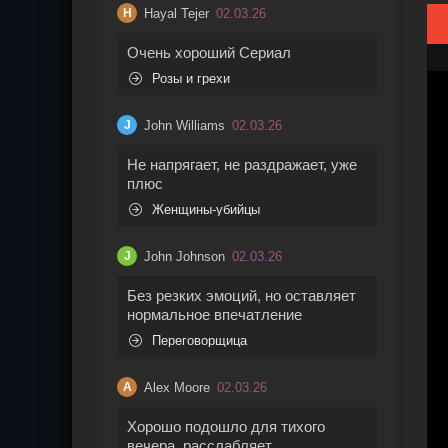
Hayal Tejer
02.03.26
H
Очень хороший Сериал
Розы и грехи
John Williams
02.03.26
J
Не напрягает, не раздражает, уже
плюс
Женщины-убийцы
John Johnson
02.03.26
J
Без резких эмоций, но оставляет
нормальное впечатление
Переговорщица
Alex Moore
02.03.26
A
Хорошо подошло для тихого
вечера, расслабляет