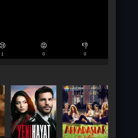
😢
😡
👎
1
0
0