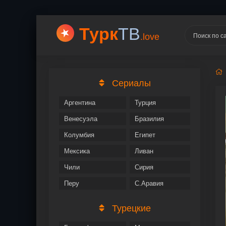
Турк
ТВ
.love
Сериалы
Аргентина
Турция
Венесуэла
Бразилия
Колумбия
Египет
Мексика
Ливан
Чили
Сирия
Перу
С.Аравия
Турецкие