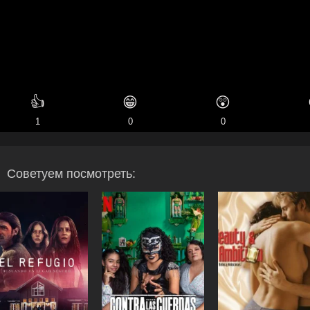
👍
😁
😲
1
0
0
Советуем посмотреть: