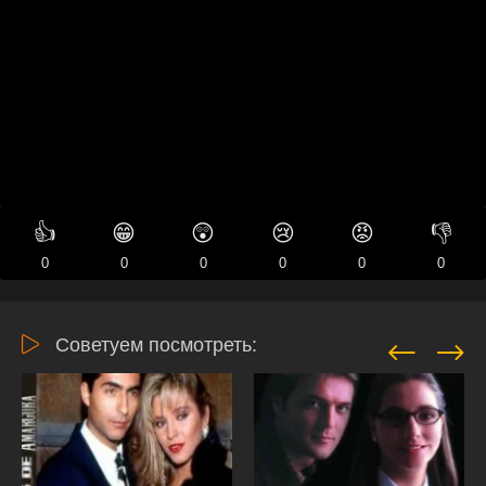
👍
😁
😲
😢
😡
👎
0
0
0
0
0
0
Советуем посмотреть: