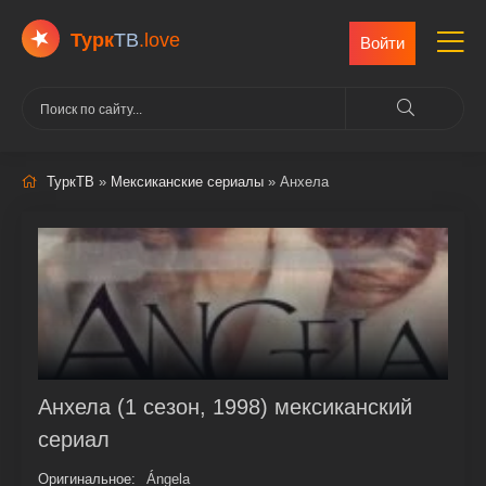
Турк
ТВ
.love
Войти
ТуркТВ
»
Мексиканские сериалы
» Анхела
Анхела (1 сезон, 1998) мексиканский
сериал
Оригинальное:
Ángela