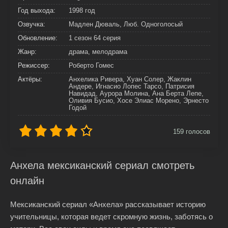
Год выхода:
1998 год
Озвучка:
Мадлен Дюваль, Люб. Одноголосый
Обновление:
1 сезон 64 серия
Жанр:
драма, мелодрама
Режиссер:
Роберто Гомес
Актёры:
Анхелика Ривера, Хуан Солер, Жаклин
Андере, Игнасио Лопес Тарсо, Патрисия
Навидад, Аурора Молина, Ана Берта Лепе,
Оливия Бусио, Хосе Элиас Морено, Эрнесто
Годой
159
голосов
Анхела мексиканский сериал смотреть
онлайн
Мексиканский сериал «Анхела» рассказывает историю
учительницы, которая ведет скромную жизнь, заботясь о