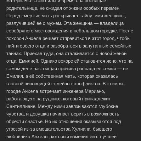
матери. Все свои силы и время она посвящает
родительнице, не ожидая от жизни особых перемен.
Перед смертью мать раскрывает тайну: имя женщины,
разлучившей её с мужем. Эта женщина — владелица
серебряного месторождения в небольшом городке. После
похорон Анхела решает отправиться в этот город, чтобы
найти своего отца и разобраться в запутанных семейных
тайнах. Приехав туда, она сталкивается с новой женой
отца, Емилией. Однако вскоре ей становится ясно, что на
самом деле настоящая причина распада её семьи — не
Емилия, а её собственная мать, которая оказалась
главной виновницей семейных конфликтов. В этом же
городе Анхела встречает инженера Мариано,
работающего на руднике, который принадлежит
Сантиллиане. Между ними завязываются глубокие
чувства, и девушка начинает верить в возможность
обрести счастье. Но их отношения оказываются под
угрозой из-за вмешательства Хулиана, бывшего
любовника Анхелы, который изменил ей с лучшей