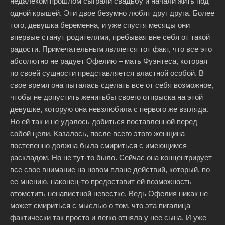
недалеком прошлом сыграли свадьбу и начали жить под
одной крышей. Эти двое безумно любят друг друга. Более
того, девушка беременна, и уже спустя месяцы они
впервые станут родителями, пребывая вне себя от такой
радости. Примечательным является тот факт, что все это
абсолютно не радует Офелию – мать Фуэнтеса, которая
по своей сущности представляется властной особой. В
свое время она пыталась сделать все от себя возможное,
чтобы не допустить женитьбы своего отпрыска на этой
девушке, которую она невзлюбила с первого же взгляда.
Но ей так и не удалось добиться поставленной перед
собой цели. Казалось, после всего этого женщина
постепенно должна была смириться с имеющимся
раскладом. Но не тут-то было. Сейчас она концентрирует
все свое внимание на новом плане действий, который, по
ее мнению, наконец-то предоставит ей возможность
отомстить ненавистной невестке. Ведь Офелия никак не
может смириться с мыслью о том, что эта пигалица
фактически так просто и легко отняла у нее сына. И уже