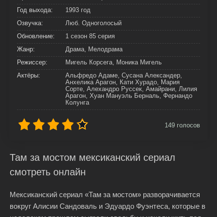
Год выхода:
1993 год
Озвучка:
Люб. Одноголосый
Обновление:
1 сезон 85 серия
Жанр:
Драма, Мелодрама
Режиссер:
Мигель Корсега, Моника Мигель
Актёры:
Альфредо Адаме, Сусана Александер,
Анхелика Арагон, Кати Хурадо, Мария
Сорте, Алехандро Руссек, Амайрани, Лилия
Арагон, Хуан Мануэль Берналь, Фернандо
Колунга
149
голосов
Там за мостом мексиканский сериал
смотреть онлайн
Мексиканский сериал «Там за мостом» разворачивается
вокруг Алисии Сандоваль и Эдуардо Фуэнтеса, которые в