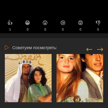
👍
😁
😲
😢
😡
👎
1
0
0
0
0
0
Советуем посмотреть: