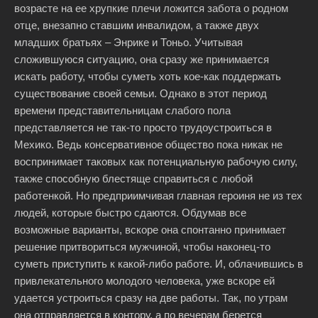
возрасте на ее хрупкие плечи ложится забота о родном
отце, внезапно ставшим инвалидом, а также двух
младших братьях – Энрике и Тоньо. Учитывая
сложившуюся ситуацию, она сразу же принимается
искать работу, чтобы суметь хоть кое-как поддержать
существование своей семьи. Однако в этот период
времени представительницам слабого пола
представляется не так-то просто трудоустроиться в
Мехико. Ведь консервативное общество пока никак не
воспринимает таковых как потенциальную рабочую силу,
также способную блестяще справиться с любой
работенкой. Но предприимчивая главная героиня не из тех
людей, которые быстро сдаются. Обдумав все
возможные варианты, вскоре она спонтанно принимает
решение притвориться мужчиной, чтобы наконец-то
суметь приступить к какой-либо работе. И, облачившись в
привлекательного молодого человека, уже вскоре ей
удается устроиться сразу на две работы. Так, по утрам
она отправляется в контору, а по вечерам берется