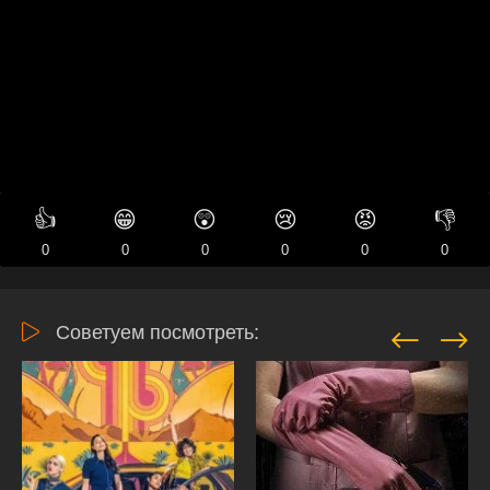
👍
😁
😲
😢
😡
👎
0
0
0
0
0
0
Советуем посмотреть: