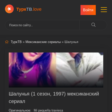
Турк
ТВ
.love
Войти
ТуркТВ
»
Мексиканские сериалы
» Шалунья
Шалунья (1 сезон, 1997) мексиканский
сериал
Оригинальное:
Mi pequeña traviesa