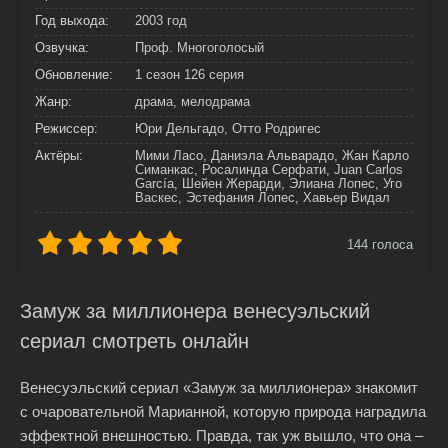
Год выхода:
2003 год
Озвучка:
Проф. Многоголосый
Обновление:
1 сезон 126 серия
Жанр:
драма, мелодрама
Режиссер:
Юри Дельгадо, Отто Родригес
Актёры:
Мими Ласо, Даниэла Альварадо, Жан Карло
Симанкас, Росалинда Серфати, Juan Carlos
García, Шейен Жерарди, Элиана Лопес, Уго
Васкес, Эстефания Лопес, Хавьер Видал
144
голоса
Замуж за миллионера венесуэльский
сериал смотреть онлайн
Венесуэльский сериал «Замуж за миллионера» знакомит
с очаровательной Марианной, которую природа наградила
эффектной внешностью. Правда, так уж вышло, что она –