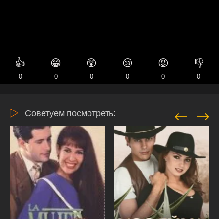
👍
😁
😲
😢
😡
👎
0
0
0
0
0
0
Советуем посмотреть: