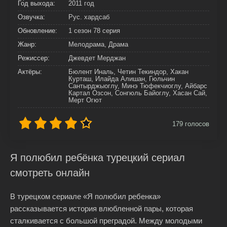
Год выхода:
2011 год
Озвучка:
Рус. хардсаб
Обновление:
1 сезон 78 серия
Жанр:
Мелодрама, Драма
Режиссер:
Джевдет Мерджан
Актёры:
Бюлент Иналь, Четин Текиндор, Хакан
Курташ, Илайда Алишан, Гюльчин
Сантырджыоглу, Минэ Тюфекчиоглу, Айбарс
Картал Озсон, Сонгюль Байоглу, Хасан Сай,
Мерт Огют
179
голосов
Я полюбил ребёнка турецкий сериал
смотреть онлайн
В турецком сериале «Я полюбил ребенка»
рассказывается история влюбленной пары, которая
сталкивается с большой преградой. Между молодыми