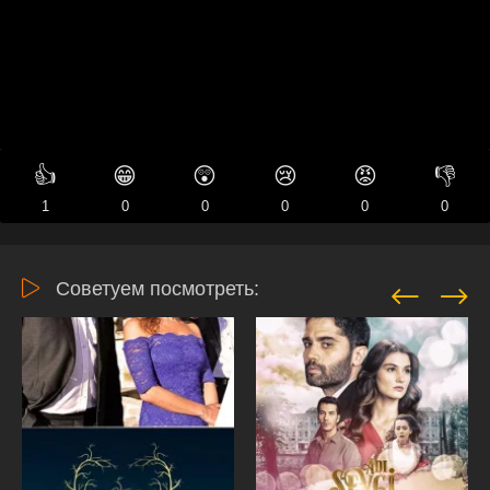
👍
😁
😲
😢
😡
👎
1
0
0
0
0
0
Советуем посмотреть: