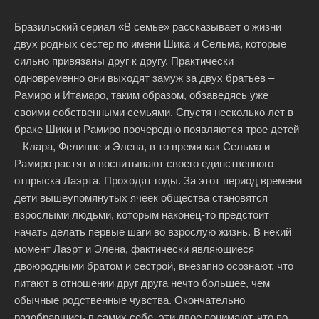
Бразильский сериал «В семье» рассказывает о жизни
двух родных сестер по имени Шика и Сельма, которые
сильно привязаны друг к другу. Практически
одновременно они выходят замуж за двух братьев –
Рамиро и Итамаро, таким образом, обзаведясь уже
своими собственными семьями. Спустя несколько лет в
браке Шики и Рамиро поочередно появляются трое детей
– Клара, Фелиппе и Элена, в то время как Сельма и
Рамиро растят и воспитывают своего единственного
отпрыска Лаэрта. Проходят годы. За этот период времени
дети вышеупомянутых ячеек общества становятся
взрослыми людьми, которым наконец-то предстоит
начать делать первые шаги во взрослую жизнь. В некий
момент Лаэрт и Элена, фактически являющиеся
двоюродными братом и сестрой, внезапно осознают, что
питают в отношении друг друга нечто большее, чем
обычные родственные чувства. Окончательно
разобравшись в самих себе, эти двое понимают, что по