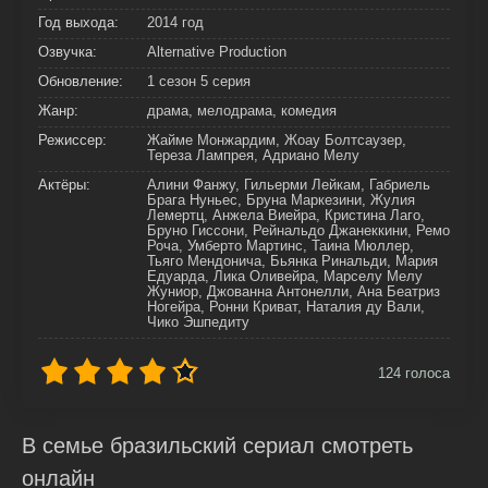
Год выхода:
2014 год
Озвучка:
Alternative Production
Обновление:
1 сезон 5 серия
Жанр:
драма, мелодрама, комедия
Режиссер:
Жайме Монжардим, Жоау Болтсаузер,
Тереза Лампрея, Адриано Мелу
Актёры:
Алини Фанжу, Гильерми Лейкам, Габриель
Брага Нуньес, Бруна Маркезини, Жулия
Лемертц, Анжела Виейра, Кристина Лаго,
Бруно Гиссони, Рейнальдо Джанеккини, Ремо
Роча, Умберто Мартинс, Таина Мюллер,
Тьяго Мендонича, Бьянка Ринальди, Мария
Едуарда, Лика Оливейра, Марселу Мелу
Жуниор, Джованна Антонелли, Ана Беатриз
Ногейра, Ронни Криват, Наталия ду Вали,
Чико Эшпедиту
124
голоса
В семье бразильский сериал смотреть
онлайн