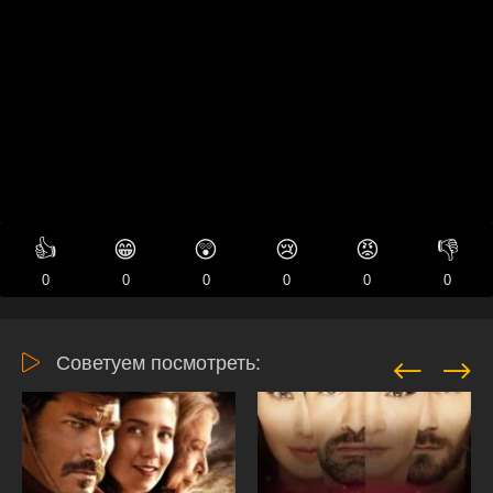
👍
😁
😲
😢
😡
👎
0
0
0
0
0
0
Советуем посмотреть: