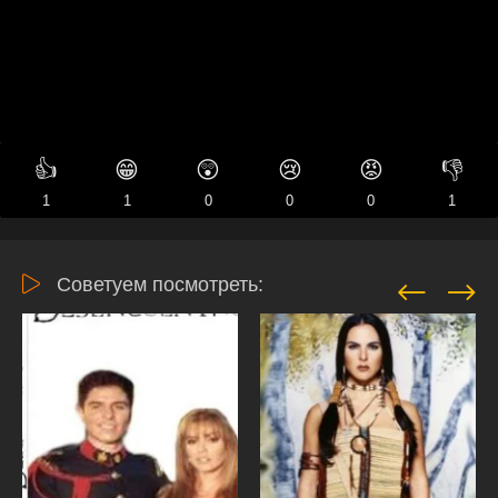
👍
😁
😲
😢
😡
👎
1
1
0
0
0
1
Советуем посмотреть: