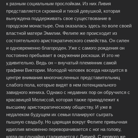
к разным социальным прослойкам. Из них Ливия
представляется скромной и тихой девушкой, которая
вынуждена поддерживать свое существование в
городском монастыре. Она оказалась здесь по воле своей
властной матери Эмилии. Фелипе же происходит из
состоятельного аристократического семейства. Он силен
и одновременно благороден. Уже с самого рождения он
постоянно пребывает в окружении роскоши. И это не
удивительно. Ведь он – внучатый племянник самой
графини Виктории. Молодой человек всегда находится в
центре внимания многочисленных представительниц
слабого пола, которые видят в нем потенциального
завидного жениха. Однако с недавних пор он обручился с
красавицей Мелиссой, которая также принадлежит к
высшему аристократическому обществу. И уже в
недалеком будущем их семьи планируют сыграть
пышную свадьбу. Но царящая вокруг Фелипе привычная
идиллия мгновенно переворачивается с ног на голову,
когда он случайно сталкивается с Ливией. С первого же