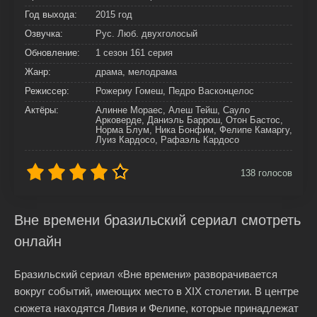
Год выхода:
2015 год
Озвучка:
Рус. Люб. двухголосый
Обновление:
1 сезон 161 серия
Жанр:
драма, мелодрама
Режиссер:
Рожериу Гомеш, Педро Васконцелос
Актёры:
Алинне Мораес, Алеш Тейш, Сауло
Арковерде, Даниэль Баррош, Отон Бастос,
Норма Блум, Ника Бонфим, Фелипе Камаргу,
Луиз Кардосо, Рафаэль Кардосо
138
голосов
Вне времени бразильский сериал смотреть
онлайн
Бразильский сериал «Вне времени» разворачивается
вокруг событий, имеющих место в XIX столетии. В центре
сюжета находятся Ливия и Фелипе, которые принадлежат