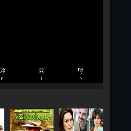
😢
😡
👎
0
1
0