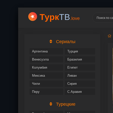
Турк
ТВ
.love
Сериалы
Аргентина
Турция
Венесуэла
Бразилия
Колумбия
Египет
Мексика
Ливан
Чили
Сирия
Перу
С.Аравия
Турецкие