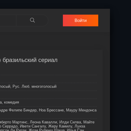
Войти
) бразильский сериал
лосый, Рус. Люб. многоголосый
а, комедия
ндре Фелипе Биндер, Ноа Брессане, Мауру Мендонса
мберто Мартинс, Леона Кавалли, Илди Силва, Майте
 Серрадо, Ивети Сангалу, Жеру Камилу, Луиза
ерсон Ди Риззи, Жози Рубенш Шаша, Илья Сан