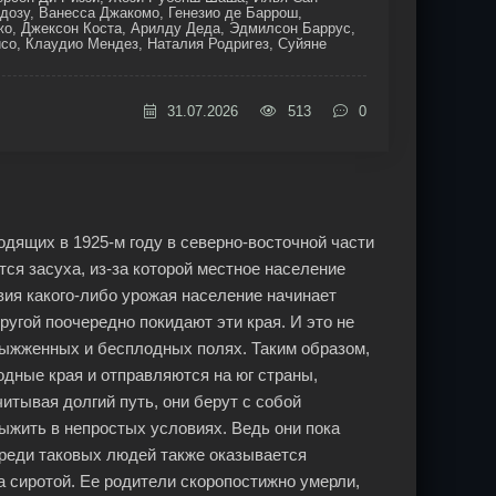
дозу, Ванесса Джакомо, Генезио де Баррош,
о, Джексон Коста, Арилду Деда, Эдмилсон Баррус,
со, Клаудио Мендез, Наталия Родригез, Суйяне
31.07.2026
513
0
дящих в 1925-м году в северно-восточной части
ся засуха, из-за которой местное население
вия какого-либо урожая население начинает
ругой поочередно покидают эти края. И это не
 выжженных и бесплодных полях. Таким образом,
дные края и отправляются на юг страны,
читывая долгий путь, они берут с собой
ыжить в непростых условиях. Ведь они пока
Среди таковых людей также оказывается
а сиротой. Ее родители скоропостижно умерли,