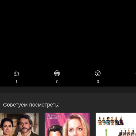
👍
😁
😲
1
0
0
Советуем посмотреть: