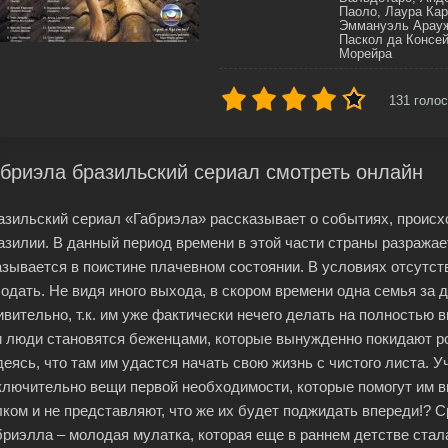
Паоло, Лаура Кар
Эммануэль Арауж
Паскол да Консей
Морейра
131
голос
бриэла бразильский сериал смотреть онлайн
азильский сериал «Габриэла» рассказывает о событиях, происхо
азилии. В данный период времени в этой части страны разражает
азывается в поистине плачевном состоянии. В условиях отсутст
лодать. Не видя иного выхода, в скором времени одна семья за д
ивительно, т.к. им уже фактически нечего делать на полностью
и люди становятся беженцами, которые вынужденно покидают ро
деясь, что там им удастся начать свою жизнь с чистого листа. У
ключительно вещи первой необходимости, которые помогут им в
лком и не представляют, что же их будет поджидать впереди!? 
бриэлла – молодая мулатка, которая еще в раннем детстве стал