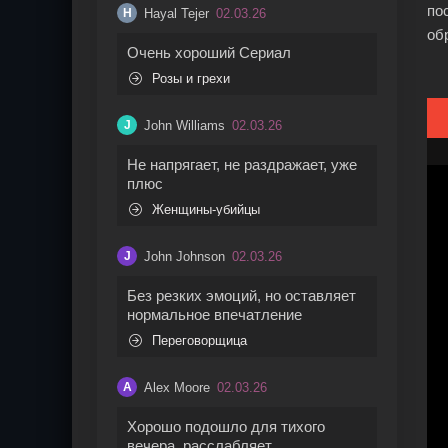
по
Hayal Tejer
02.03.26
H
об
Очень хороший Сериал
Розы и грехи
John Williams
02.03.26
J
Не напрягает, не раздражает, уже
плюс
Женщины-убийцы
John Johnson
02.03.26
J
Без резких эмоций, но оставляет
нормальное впечатление
Переговорщица
Alex Moore
02.03.26
A
Хорошо подошло для тихого
вечера, расслабляет