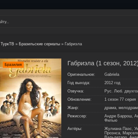
ТуркТВ
»
Бразильские сериалы
» Габриэла
Габриэла (1 сезон, 2012
Бразилия
Оригинальное:
Gabriela
Год выхода:
2012 год
Озвучка:
Рус. Люб. двухго
Обновление:
1 сезон 77 серия
Жанр:
драма, мелодрам
Режиссер:
Андре Баррош, А
Филью
Актёры:
Жулиана Паэс, У
Проэнса, Марсело
Вальдетаро, Анд