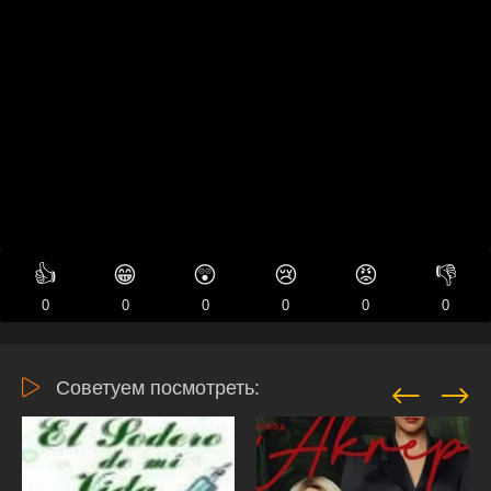
👍
😁
😲
😢
😡
👎
0
0
0
0
0
0
Советуем посмотреть: