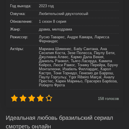
Год выхода:
2023 год
Озвучка:
Любительский двухголосый
Обновление:
1 сезон 8 серия
Жанр:
драма, мелодрама
Режиссер:
Лусио Таварес, Андре Камара, Ларисса
Фернандес
Актёры:
Мариана Шименес, Бабу Сантана, Ана
Сесилия Коста, Зезе Полесса, Паулу Бети,
Джулиана Алвес, Кармо Дала Векия,
Даниэль Ранжел, Тьяго Ласерда, Камила
Кейроз, Люси Рамос, Тонику Перейра, Бруну
Монталеони, Изабель Филлардис, Карол
Кастро, Тони Торнадо, Генезио де Баррош,
Паулу Горгульу, Ygor Ribeiro Marçal, Аналу
Престес, Карен Мариньо, Прасерез Барбоза,
Роберто Фрота
158
голосов
Идеальная любовь бразильский сериал
смотреть онлайн