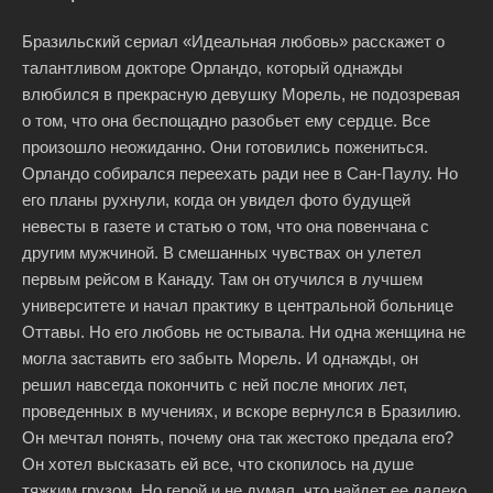
Бразильский сериал «Идеальная любовь» расскажет о
талантливом докторе Орландо, который однажды
влюбился в прекрасную девушку Морель, не подозревая
о том, что она беспощадно разобьет ему сердце. Все
произошло неожиданно. Они готовились пожениться.
Орландо собирался переехать ради нее в Сан-Паулу. Но
его планы рухнули, когда он увидел фото будущей
невесты в газете и статью о том, что она повенчана с
другим мужчиной. В смешанных чувствах он улетел
первым рейсом в Канаду. Там он отучился в лучшем
университете и начал практику в центральной больнице
Оттавы. Но его любовь не остывала. Ни одна женщина не
могла заставить его забыть Морель. И однажды, он
решил навсегда покончить с ней после многих лет,
проведенных в мучениях, и вскоре вернулся в Бразилию.
Он мечтал понять, почему она так жестоко предала его?
Он хотел высказать ей все, что скопилось на душе
тяжким грузом. Но герой и не думал, что найдет ее далеко