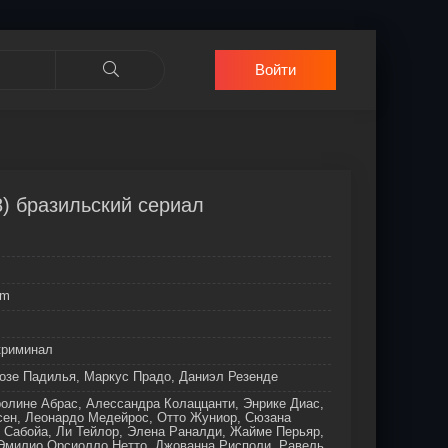
Войти
8) бразильский сериал
lm
криминал
озе Падилья, Маркус Прадо, Даниэл Резенде
олине Абрас, Алессандра Колаццанти, Энрике Диас,
сен, Леонардо Медейрос, Отто Жуниор, Сюзана
 Сабойа, Ли Тейлор, Элена Раналди, Жайме Перьяр,
Эмилио Орсиолло Нетто, Джованна Рисполи, Равель