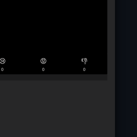
😢
😡
👎
0
0
0