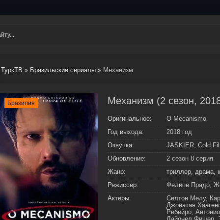
ТуркТВ
»
Бразильские сериалы
» Механизм
Механизм (2 сезон, 201
Бразилия
Оригинальное:
O Mecanismo
Год выхода:
2018 год
Озвучка:
JASKIER, Cold Fi
Обновление:
2 сезон 8 серия
Жанр:
триллер, драма, 
Режиссер:
Фелипе Прадо, Ж
Актёры:
Селтон Мелу, Кар
Джонатан Хааген
Рибейро, Антонио
Лайонел Фишер, 