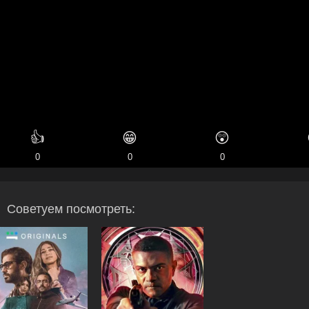
👍
😁
😲
0
0
0
Советуем посмотреть: