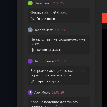
Hayal Tejer
02.03.26
H
Очень хороший Сериал
Розы и грехи
John Williams
02.03.26
J
Не напрягает, не раздражает, уже
плюс
Женщины-убийцы
John Johnson
02.03.26
J
Без резких эмоций, но оставляет
нормальное впечатление
Переговорщица
Alex Moore
02.03.26
A
Хорошо подошло для тихого
вечера, расслабляет