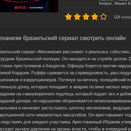
Кебрал, Мишел Б
158
голос
ханизм бразильский сериал смотреть онлайн
азильский сериал «Механизм» расскажет о реальных событиях,
трудник бразильской полиции. Он находится на службе долгих 2
стоких преступников и бандитов. Офицер борется против наруш
реной Кордоне. Руффо сражается за справедливость, расследуе
шенников и коррупционеров. Потянув за ниточку, полицейский п
ленькую дочку, которые попадают в аварию по вине наглых мер
падение на самоуверенного подлеца, который подает иск и доби
раданий дочери, но нарушение оборачивается незапланированны
чальника и начинает распутывать цепочку механизмов, ведущи
ррупционной сети невероятных масштабов. Он арестовывает под
следствиях для каждого участника. Арестованный Ибрагим утвер
пускает рычаги давления на органы власти, чтобы в очередной ра