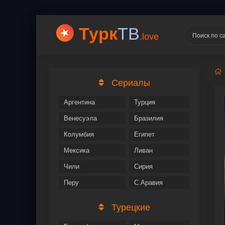
Турк
ТВ
.love
Сериалы
Аргентина
Турция
Венесуэла
Бразилия
Колумбия
Египет
Мексика
Ливан
Чили
Сирия
Перу
С.Аравия
Турецкие