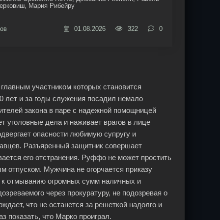
ерковиш, Мария Рибейру
ов
01.08.2026
322
0
 главным участником которых становится
0 лет и за годы служения посадил немало
ителей закона в паре с надежной помощницей
т уголовные дела и наживает врагов в лице
одвергает опасности любимую супругу и
завцев. Разъяренный защитник совершает
вается его отстранения. Руффо не может простить
м отпуском. Мужчина не огорчается приказу
х к отмыванию огромных сумм наличных и
озреваемого через прокуратуру, не подозревая о
ждает, что не останется за решеткой надолго и
з показать, что Марко проиграл.