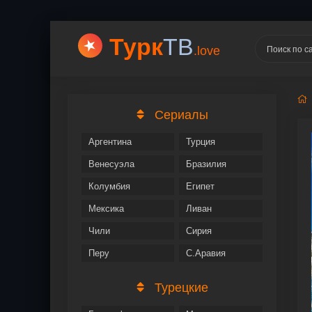
Турк
ТВ
.love
Сериалы
Аргентина
Турция
Венесуэла
Бразилия
Колумбия
Египет
Мексика
Ливан
Чили
Сирия
Перу
С.Аравия
Турецкие