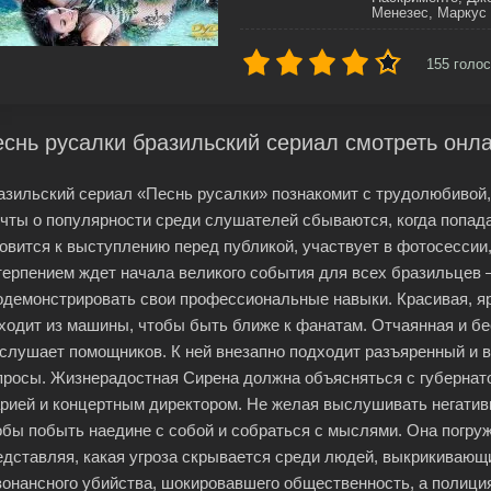
Менезес, Маркус
155
голос
снь русалки бразильский сериал смотреть онл
азильский сериал «Песнь русалки» познакомит с трудолюбивой,
чты о популярности среди слушателей сбываются, когда попад
товится к выступлению перед публикой, участвует в фотосессии,
терпением ждет начала великого события для всех бразильцев –
одемонстрировать свои профессиональные навыки. Красивая, яр
ходит из машины, чтобы быть ближе к фанатам. Отчаянная и бе
 слушает помощников. К ней внезапно подходит разъяренный и 
просы. Жизнерадостная Сирена должна объясняться с губернат
рией и концертным директором. Не желая выслушивать негативны
обы побыть наедине с собой и собраться с мыслями. Она погруж
едставляя, какая угроза скрывается среди людей, выкрикивающ
зонансного убийства, шокировавшего общественность, а полици