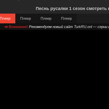
Песнь русалки 1 сезон смотреть 
Плеер
Плеер
Плеер
Плеер
📣 Внимание!
Рекомендуем новый сайт
TurkRU.onl
— серии 