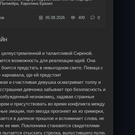
 Палмейра, Каролина Бразил
ов
05.08.2026
409
0
айн
 целеустремленной и талантливой Сиреной.
ается возможность для реализации идей. Она
 боится предстать в невыгодном свете. Певица с
 карнавала, где ей предстоит
кая и счастливая девушка осматривает толпу и
сстрашная девчонка забывает про безопасность и
возбужденный незнакомец, задавая странные
ором и присутствовать во время конфликта между
е эмоции, поп-звезда прогоняет их из гримерки,
ается в далекое прошлое и вспоминает слова, не
их ее имя. Поклонники становятся свидетелями
я пытается отыскать стрелка, выпустившего пулю.