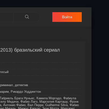
Войти
 2013) бразильский сериал
олосый
криминал, детектив
марим, Рикардо Уоддингтон
Габриель Брага Нуньес, Камила Моргадо, Фабиула
селу Медичи, Фабио Лаго, Марселия Карташу, Фрэнк
a, Антонио Фабио, Вал Перри, Guilherme Silva, Фабио
ао Мигель, Маркус Карузо, Зезе Мотта, Маргарет