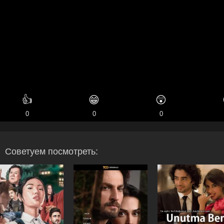
👍
😁
😲
0
0
0
Советуем посмотреть: