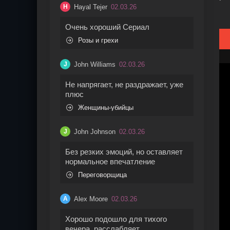
Hayal Tejer
02.03.26
H
Очень хороший Сериал
Розы и грехи
John Williams
02.03.26
J
Не напрягает, не раздражает, уже
плюс
Женщины-убийцы
John Johnson
02.03.26
J
Без резких эмоций, но оставляет
нормальное впечатление
Переговорщица
Alex Moore
02.03.26
A
Хорошо подошло для тихого
вечера, расслабляет