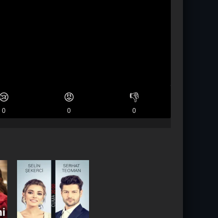
😢
😡
👎
0
0
0