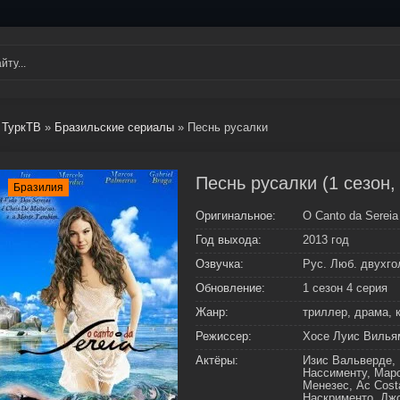
ТуркТВ
»
Бразильские сериалы
» Песнь русалки
Песнь русалки (1 сезон,
Бразилия
Оригинальное:
O Canto da Sereia
Год выхода:
2013 год
Озвучка:
Рус. Люб. двухг
Обновление:
1 сезон 4 серия
Жанр:
триллер, драма, 
Режиссер:
Хосе Луис Вилья
Актёры:
Изис Вальверде, 
Нассименту, Мар
Менезес, Ac Cost
Наскрименто, Джо