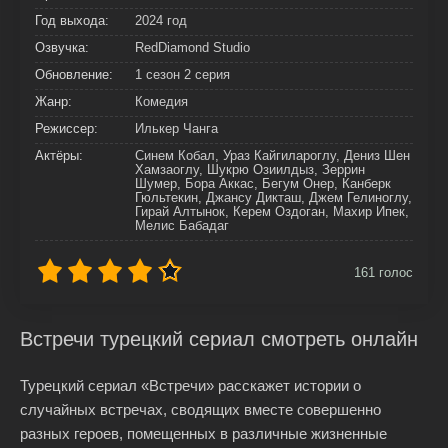
Год выхода:
2024 год
Озвучка:
RedDiamond Studio
Обновление:
1 сезон 2 серия
Жанр:
Комедия
Режиссер:
Илькер Чанга
Актёры:
Синем Кобал, Ураз Кайгилароглу, Дениз Шен
Хамзаоглу, Шукрю Озиилдыз, Зеррин
Шумер, Бора Аккас, Бегум Онер, Канберк
Гюльтекин, Джансу Дикташ, Джем Гелиноглу,
Гирай Алтынок, Керем Оздоган, Махир Ипек,
Мелис Бабадаг
161
голос
Встречи турецкий сериал смотреть онлайн
Турецкий сериал «Встречи» расскажет истории о
случайных встречах, сводящих вместе совершенно
разных героев, помещенных в различные жизненные