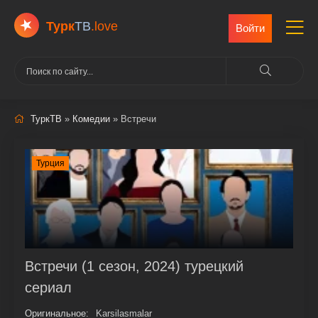
Турк
ТВ
.love
Войти
ТуркТВ
»
Комедии
» Встречи
Турция
Встречи (1 сезон, 2024) турецкий
сериал
Оригинальное:
Karsilasmalar