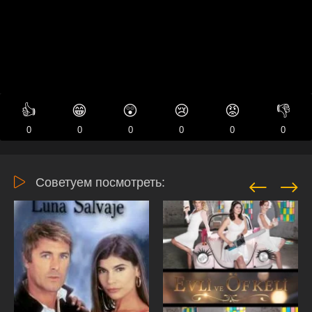
👍
😁
😲
😢
😡
👎
0
0
0
0
0
0
Советуем посмотреть: