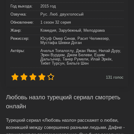
Год выхода:
2015 год
Озвучка:
Рус. Люб. двухголосый
Обновление:
1 сезон 32 серия
Жанр:
Комедия, Зарубежный, Мелодрама
Режиссер:
Юсуф Омер Синав, Расит Челикезер,
Мустафа Шевки Доган
Актёры:
Ачелья Топалоглу, Джан Яман, Нилай Дуру,
Эрен Вурдем, Джем Белеви, Ешим
Дальгычер, Танер Румели, Илай Эркёк,
Тибет Турсун, Бильге Шен
131
голос
Любовь назло турецкий сериал смотреть
онлайн
Турецкий сериал «Любовь назло» расскажет о любви,
возникшей между совершенно разными людьми. Дафне -