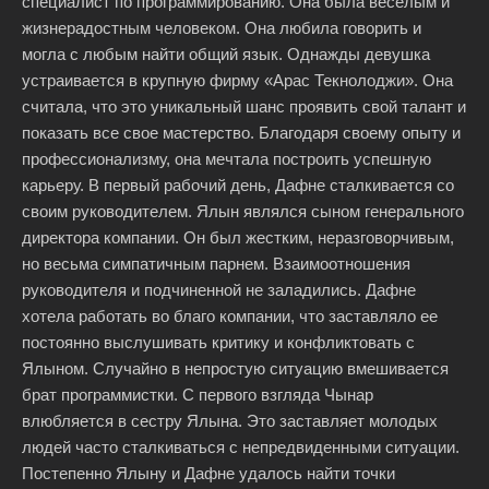
специалист по программированию. Она была веселым и
жизнерадостным человеком. Она любила говорить и
могла с любым найти общий язык. Однажды девушка
устраивается в крупную фирму «Арас Текнолоджи». Она
считала, что это уникальный шанс проявить свой талант и
показать все свое мастерство. Благодаря своему опыту и
профессионализму, она мечтала построить успешную
карьеру. В первый рабочий день, Дафне сталкивается со
своим руководителем. Ялын являлся сыном генерального
директора компании. Он был жестким, неразговорчивым,
но весьма симпатичным парнем.
Взаимоотношения
руководителя и подчиненной не заладились. Дафне
хотела работать во благо компании, что заставляло ее
постоянно выслушивать критику и конфликтовать с
Ялыном. Случайно в непростую ситуацию вмешивается
брат программистки. С первого взгляда Чынар
влюбляется в сестру Ялына. Это заставляет молодых
людей часто сталкиваться с непредвиденными ситуации.
Постепенно Ялыну и Дафне удалось найти точки