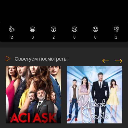
👍
😁
😲
😢
😡
👎
2
3
2
0
0
1
Советуем посмотреть: