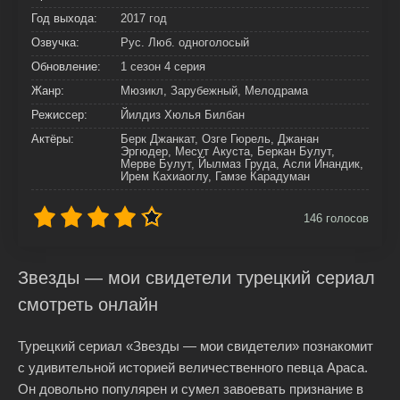
Год выхода:
2017 год
Озвучка:
Рус. Люб. одноголосый
Обновление:
1 сезон 4 серия
Жанр:
Мюзикл, Зарубежный, Мелодрама
Режиссер:
Йилдиз Хюлья Билбан
Актёры:
Берк Джанкат, Озге Гюрель, Джанан
Эргюдер, Месут Акуста, Беркан Булут,
Мерве Булут, Йылмаз Груда, Асли Инандик,
Ирем Кахиаоглу, Гамзе Карадуман
146
голосов
Звезды — мои свидетели турецкий сериал
смотреть онлайн
Турецкий сериал «Звезды — мои свидетели» познакомит
с удивительной историей величественного певца Араса.
Он довольно популярен и сумел завоевать признание в