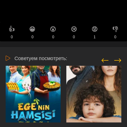
👍
😁
😲
😢
😡
👎
0
0
0
0
1
0
Советуем посмотреть: