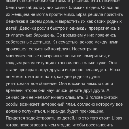
выжить после серьезного землетрясения. Это стихийное
бедствие забрало у них самых близких людей. Спасшая
их женщина не могла пройти мимо. Ыраз решила приютить
бедняжек в своем доме, и вырастить их как своих родных
детей. Девочки росли быстро и однажды превратились в
симпатичных барышень. Со временем у них появились
собственные детишки. К несчастью, вскоре между ними
произошел серьезный конфликт. Несмотря на
многочисленные призрачные попытки помириться, с
каждым разом ситуация становилась только хуже. Они
стали презирать друг друга и искренне ненавидеть. Ыраз
не может смотреть на то, как две родные души
уничтожают все общение. Она вложила немало сил и
времени, чтобы они научились ценить друг друга. А
сейчас они не желают ничего слышать. В голове хитрой
особы возникает интересный план, согласно которому все
должно получиться, и вражда будет прекращена.
Придется задействовать их детей, но это того стоит. Ыраз
готова пожертвовать чем угодно, чтобы восстановить