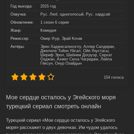
Год выхода:
2015 год
Озвучка:
Рус. Люб. одноголосый, Рус. хардсаб
Обновление:
1 сезон 6 серия
Жанр:
Комедия
Режиссер:
Омер Угур, Эрай Кочак
Актёры:
Эрен Хаджисалихоглу, Алпер Салдиран,
Джелиле Тойон Уйсал, Ойя Унустасы,
Шериф Эрол, Шебнем Догруэр, Серхат
Озджан, Ахмет Сюха Чагриджи, Лейла
Гёксун, Онур Озайдын
154
голоса
Мое сердце осталось у Эгейского моря
турецкий сериал смотреть онлайн
Турецкий сериал «Мое сердце осталось у Эгейского
моря» расскажет о двух девочках. Им чудом удалось