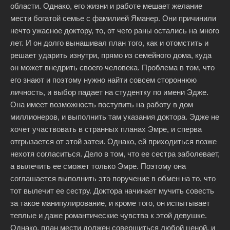
области. Однако, его жизни и работе мешает желание
мести богатой семье с фамилией Яманер. Они причинили
нечто ужасное доктору, то, от чего раны остались на много
лет. И он долго вынашивал план того, как и отомстить и
решает ударить изнутри, прямо из семейного дома, куда
он может внедрить своего человека. Проблема в том, что
его знают и поэтому нужно найти совсем стороннюю
личность, и выбор падает на студентку по имени Эдже.
Она имеет возможность поступить на работу в дом
миллионеров, и выполнить там указания доктора. Эдже не
хочет участвовать в странных планах Эмре, и сперва
отгрызается от этой затеи. Однако, ей приходиться позже
нехотя согласиться. Дело в том, что ее сестра заболевает,
а вылечить ее сможет только Эмре. Поэтому она
соглашается выполнить это поручение в обмен на то, что
тот вылечит ее сестру. Доктора начинает мучить совесть
за такое манипулирование, и кроме того, он испытывает
теплые и даже романтические чувства к этой девушке.
Однако, план мести должен совершиться любой ценой, и