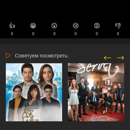
👍
😁
😲
😢
😡
👎
0
0
0
0
0
0
Советуем посмотреть: