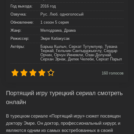
Год выхода:
2016 год
Озвучка:
Рус. Люб. одноголосый
Обновление:
1 сезон 5 серия
Жанр:
Мелодрама, Драма
Режиссер:
Эмре Кабакусак
Актёры:
Барыш Кылыч, Серхат Тутумлуер, Тувана
Тюркай, Гюльчин Сантырджыоглу, Сердар
Орчин, Орчун Иинемли, Озан Долунай,
Серхан Эрнак, Дилек Челеби, Серхат Парыл
160
голосов
Портящий игру турецкий сериал смотреть
онлайн
В турецком сериале «Портящий игру» сюжет посвящен
доктору Эмре. Он доктор, профессиональный хирург, и
являются одним из самых востребованных в своей