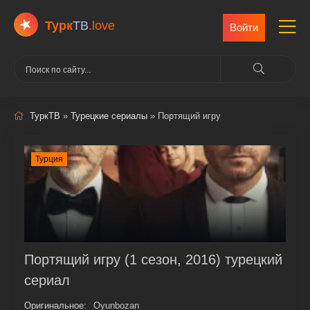
Турк
ТВ
.love
Войти
ТуркТВ
»
Турецкие сериалы
» Портящий игру
Турция
Портящий игру (1 сезон, 2016) турецкий
сериал
Оригинальное:
Oyunbozan