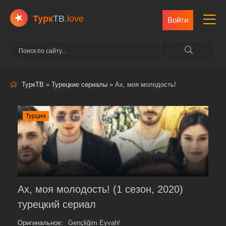
Турк
ТВ
.love
Войти
ТуркТВ
»
Турецкие сериалы
» Ах, моя молодость!
Турция
Ах, моя молодость! (1 сезон, 2020)
турецкий сериал
Оригинальное:
Gençliğim Eyvah!