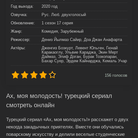
Год выхода:
2020 год
Озвучка:
Рус. Люб. двухголосый
Обновление:
1 сезон 17 серия
Жанр:
Комедия, Зарубежный
Режиссер:
Дениз Йылмаз Сайир, Доа Джан Анафарта
Актёры:
Дженгиз Бозкурт, Левент Юльген, Гюнай
Каракаоглу, Ульвие Караджа, Экин Мерт
Даймаз, Элиф Доган, Бурак Тозкопаран,
Бахар Суер, Эрдем Кайнарджа, Кемаль Учар
156
голосов
Ах, моя молодость! турецкий сериал
смотреть онлайн
Турецкий сериал «Ах, моя молодость!» расскажет о двух
некогда закадычных приятелях. Вместе они обучались
поварскому искусству и делили веселые студенческие