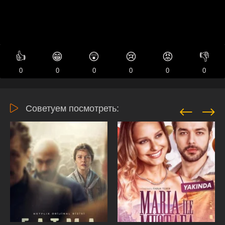
👍
😁
😲
😢
😡
👎
0
0
0
0
0
0
Советуем посмотреть: