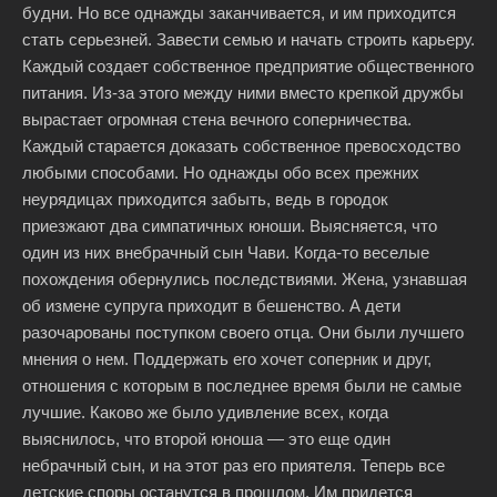
будни. Но все однажды заканчивается, и им приходится
стать серьезней. Завести семью и начать строить карьеру.
Каждый создает собственное предприятие общественного
питания. Из-за этого между ними вместо крепкой дружбы
вырастает огромная стена вечного соперничества.
Каждый старается доказать собственное превосходство
любыми способами. Но однажды обо всех прежних
неурядицах приходится забыть, ведь в городок
приезжают два симпатичных юноши. Выясняется, что
один из них внебрачный сын Чави. Когда-то веселые
похождения обернулись последствиями. Жена, узнавшая
об измене супруга приходит в бешенство. А дети
разочарованы поступком своего отца. Они были лучшего
мнения о нем. Поддержать его хочет соперник и друг,
отношения с которым в последнее время были не самые
лучшие. Каково же было удивление всех, когда
выяснилось, что второй юноша — это еще один
небрачный сын, и на этот раз его приятеля. Теперь все
детские споры останутся в прошлом. Им придется