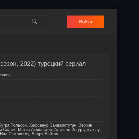
Войти
сезон, 2022) турецкий сериал
ramda
Бугра Гюльсой, Хафсанур Санджактутан, Зеррин
м Селим, Метин Акдюльгер, Алигель Йогуртджуоглу,
 Нил Самлиоглу, Бедри Байкам