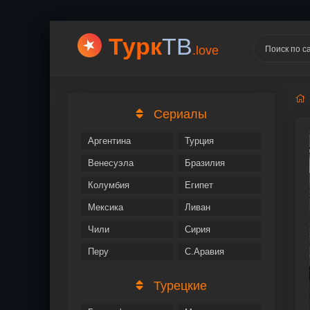
Турк
ТВ
.love
Сериалы
Аргентина
Турция
Венесуэла
Бразилия
Колумбия
Египет
Мексика
Ливан
Чили
Сирия
Перу
С.Аравия
Турецкие