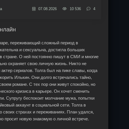
а
07.08.2026
10 536
4
онлайн
паре, переживающий сложный период в
кательна и сексуальна, достигла больших
в стране. О ней постоянно пишут в СМИ и многие
льно охраняет свою личную жизнь. Никто не
актер сериалов. Толга был на пике славы, когда
корить Илькин. Они долго встречались тайно,
воем романе. С тех пор они живут спокойно, но
ческого кризиса в карьере. Он хочет сменить
и. Супругу беспокоит молчание мужа, попытки
йковый аккаунт в социальной сети. Толга в
 о своих страхах и переживаниях. План удался,
но просит новую знакомую о личной встрече.