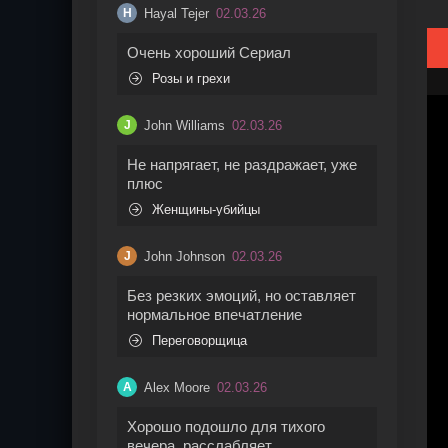
Hayal Tejer
02.03.26
H
Очень хороший Сериал
Розы и грехи
John Williams
02.03.26
J
Не напрягает, не раздражает, уже
плюс
Женщины-убийцы
John Johnson
02.03.26
J
Без резких эмоций, но оставляет
нормальное впечатление
Переговорщица
Alex Moore
02.03.26
A
Хорошо подошло для тихого
вечера, расслабляет