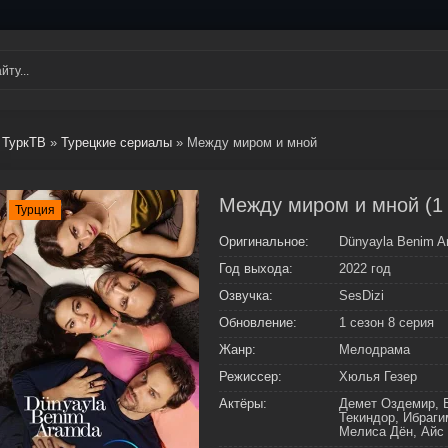
ТуркТВ
»
Турецкие сериалы
» Между миром и мной
Между миром и мной (1 
Турция
Оригинальное:
Dünyayla Benim A
Год выхода:
2022 год
Озвучка:
SesDizi
Обновление:
1 сезон 8 серия
Жанр:
Мелодрама
Режиссер:
Хюлья Гезер
Актёры:
Демет Оздемир, 
Текиндор, Ибраги
Мелиса Дён, Айс