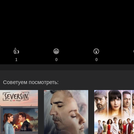
👍
😁
😲
1
0
0
Советуем посмотреть: