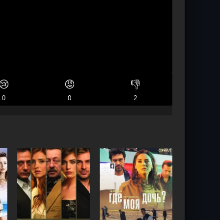
😢
😡
👎
0
0
2