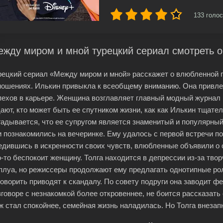
133
голос
жду миром и мной турецкий сериал смотреть 
рецкий сериал «Между миром и мной» расскажет о влюбленной 
ношениях. Илькин привыкла к всеобщему вниманию. Она привле
пехов в карьере. Женщина возглавляет главный модный журнал 
дают, кто может быть ее спутником жизни, как как Илькин тщате
гадывается, что ее супругом является знаменитый и популярный 
и познакомились на вечеринке. Ему удалось с первой встречи по
едившись в искренности своих чувств, влюбленные объявили о с
о-то беспокоит женщину. Толга находится в депрессии из-за твор
плуа, но режиссеры продолжают ему предлагать однотипные рол
говорить приводят к скандалу. По совету подруги она заводит фе
зговоре с незнакомкой более откровеннее, не боится рассказать
ж стал спокойнее, семейная жизнь наладилась. Но Толга внезап