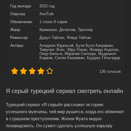
Год выхода:
2022 год
Озвучка:
AveTurk
Обновление:
1 сезон 8 серия
Жанр:
Криминал, Детектив, Триллер
Режиссер:
Дурул Тайлан, Ягмур Тайлан
Актёры:
Алиджан Юджесой, Буче Бусе Кахраман,
Тимучин Эсен, Эбру Озкан, Илаида Акдоган,
Онур Бильге, Ибрагим Сентюрк, Муджахит
Коджак, Селин Кахраман, Бурджу Гёльгедар
136
голосов
Я серый турецкий сериал смотреть онлайн
Турецкий сериал «Я серый» расскажет историю
успешного мужчины, чей мир рушится, когда его обвиняют
в страшном преступлении. Жизни Фуата модно
позавидовать. Он сумел сделать успешную карьеру