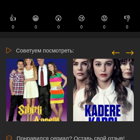
👍
😁
😲
😢
😡
👎
0
0
0
0
0
0
Советуем посмотреть:
Понравился сериал? Оставь свой отзыв!