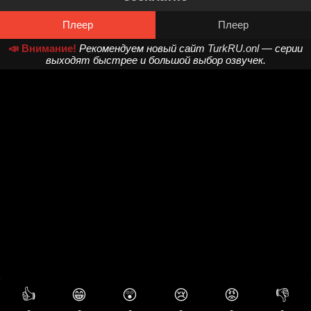
Плеер
Плеер
📣 Внимание!
Рекомендуем новый сайт
TurkRU.onl
— серии
выходят быстрее и большой выбор озвучек.
👍
😁
😲
😢
😡
👎