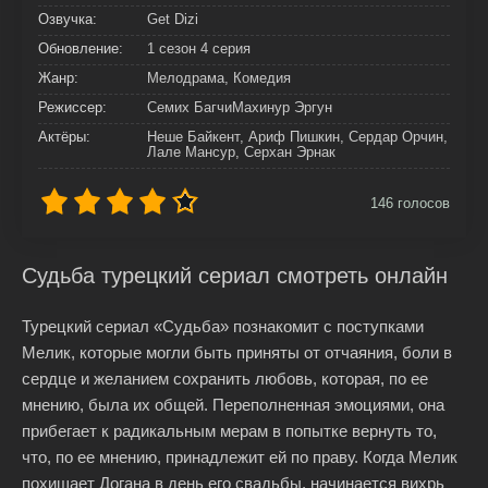
Озвучка:
Get Dizi
Обновление:
1 сезон 4 серия
Жанр:
Мелодрама, Комедия
Режиссер:
Семих БагчиМахинур Эргун
Актёры:
Неше Байкент, Ариф Пишкин, Сердар Орчин,
Лале Мансур, Серхан Эрнак
146
голосов
Судьба турецкий сериал смотреть онлайн
Турецкий сериал «Судьба» познакомит с поступками
Мелик, которые могли быть приняты от отчаяния, боли в
сердце и желанием сохранить любовь, которая, по ее
мнению, была их общей. Переполненная эмоциями, она
прибегает к радикальным мерам в попытке вернуть то,
что, по ее мнению, принадлежит ей по праву. Когда Мелик
похищает Догана в день его свадьбы, начинается вихрь