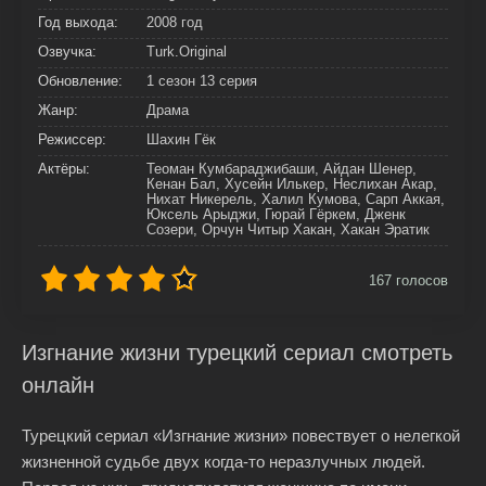
Год выхода:
2008 год
Озвучка:
Turk.Original
Обновление:
1 сезон 13 серия
Жанр:
Драма
Режиссер:
Шахин Гёк
Актёры:
Теоман Кумбараджибаши, Айдан Шенер,
Кенан Бал, Хусейн Илькер, Неслихан Акар,
Нихат Никерель, Халил Кумова, Сарп Аккая,
Юксель Арыджи, Гюрай Гёркем, Дженк
Созери, Орчун Читыр Хакан, Хакан Эратик
167
голосов
Изгнание жизни турецкий сериал смотреть
онлайн
Турецкий сериал «Изгнание жизни» повествует о нелегкой
жизненной судьбе двух когда-то неразлучных людей.