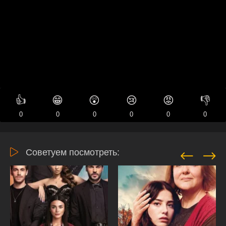
👍
😁
😲
😢
😡
👎
0
0
0
0
0
0
Советуем посмотреть: