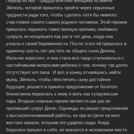
Первая из них - тридцатилетняя женщина по имени
Эйлюль, которой пришлось пройти через серьезные
трудности ради того, чтобы сделать хотя бы немного
счастливее своего самого родного человека. Этой героине
пришлось пережить таинственную пропажу любимого
супруга, исчезнувшего как раз в тот день, когда она
узнала о своей беременности. После этого ей пришлось в
одиночку шесть лет растить их общего сына Дениза.
Мальчик взрослел, и она стала все чаще сталкиваться с
настойчивыми вопросами ребенка о том, почему так долго
отсутствует его папа. И вот, в конец отчаявшись найти
мужа, Эйлюль, чтобы обеспечить сыну достойное
будущее, решается принять предложение от богатого
бизнесмена переехать к нему и жить как супружеская
пара. Вторым главным героем является как раз ее
пропавший супруг Доган. Однажды он решил предложение
о высокооплачиваемой работы, но при встрече на него
жестоко напали, оглушив его ударом сзади. Когда
бедолага пришел в себя, он оказался в незнакомом месте.