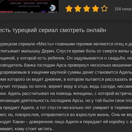
154
голос
сть турецкий сериал смотреть онлайн
турецком сериале «Месть» главными героями являются отец и д
спитывает малышку Дерин. Спустя время боль от смерти жены у
нщиной, у которой есть ребенок. Он задумывается о свадьбе, но
ководитель банка господин Арса провернул несколько мошеннич
дозреваемым в хищении крупной суммы денег становится Адиль.
емя которого он ведет дневник, в котором пытается рассказать в
лучит тетрадь по почте, вернет веру в отца, ведь соседи, несомн
чки. Адиль рассчитывал на помощь женщины, с которой встречал
личающие деятельность господина Арсы, но у той были свои пла
а предает Адиля, а тот спустя несколько лет умирает в тюремно
иют, но, повзрослев, отправляется во взрослую жизнь. Она не ве
ходит Хакан – доверенное лицо Адиля и передает ей коробку с е
нимает, кому стоит мстить.