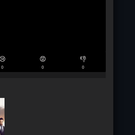
😢
😡
👎
0
0
0