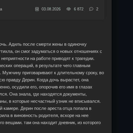
а
03.08.2026
6 872
2
очь. Адиль после смерти жены в одиночку
тихла, он смог задуматься о новых отношениях с
 неприятности на работе приводят к трагедии.
еских операций, в результате чего главным
 Мужчину приговаривают к длительному сроку, во
сю правду Дерин. Когда дочь вырастет, она
енно, осудили его, опорочив его имя в глазах
ся. Она знала, где находятся документы,
ны, в которые несчастный узник не вписывался.
й камере. Дерин после ареста отца попала в
рила в виновность родителя, вскоре на нее
го вещами. там она находит дневник, из которого