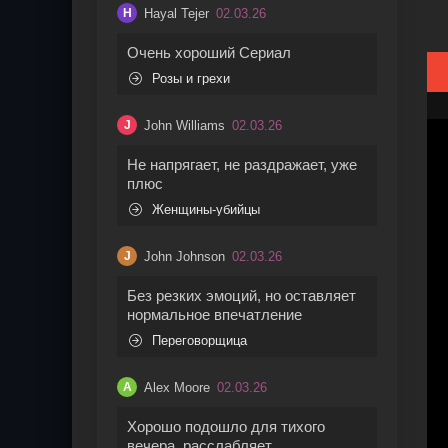
Hayal Tejer
02.03.26
H
Очень хороший Сериал
Розы и грехи
John Williams
02.03.26
J
Не напрягает, не раздражает, уже
плюс
Женщины-убийцы
John Johnson
02.03.26
J
Без резких эмоций, но оставляет
нормальное впечатление
Переговорщица
Alex Moore
02.03.26
A
Хорошо подошло для тихого
вечера, расслабляет