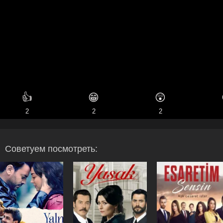
👍
😁
😲
2
2
2
Советуем посмотреть: