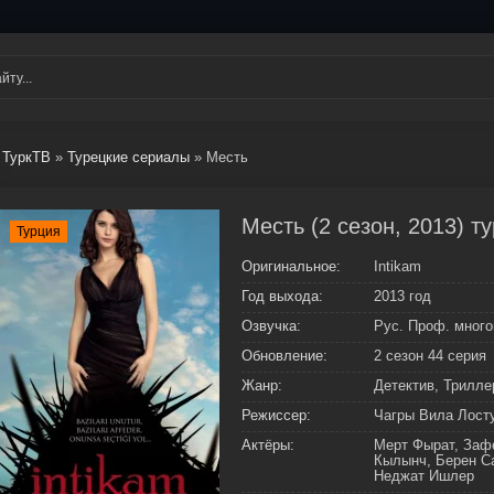
ТуркТВ
»
Турецкие сериалы
» Месть
Месть (2 сезон, 2013) т
Турция
Оригинальное:
Intikam
Год выхода:
2013 год
Озвучка:
Рус. Проф. мног
Обновление:
2 сезон 44 серия
Жанр:
Детектив, Трилле
Режиссер:
Чагры Вила Лост
Актёры:
Мерт Фырат, Зафе
Кылынч, Берен С
Неджат Ишлер