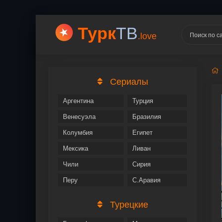
Турк
ТВ
.love
Сериалы
Аргентина
Турция
Венесуэла
Бразилия
Колумбия
Египет
Мексика
Ливан
Чили
Сирия
Перу
С.Аравия
Турецкие