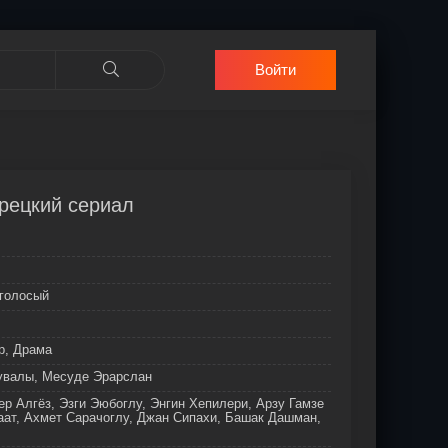
Войти
урецкий сериал
оголосый
р, Драма
увалы, Месуде Эрарслан
р Алгёз, Эзги Эюбоглу, Энгин Хепилери, Арзу Гамзе
аат, Ахмет Сарачоглу, Джан Сипахи, Башак Дашман,