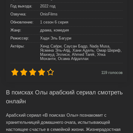
Год выхода:
2022 год
Озвучка:
OnisFilms
Обновление:
1 сезон 6 серия
Жанр:
драма, комедия
Режиссер:
Хади Эль Багури
Актёры:
Хенд Сабри, Саусан Бадр, Nada Musa,
Ясмина Эль-Абд, Хани Адель, Омар Шериф,
Махмуд Эллиси, Ahmed Tarek, Улка
Моханти, Осама Абдаллах
119
голосов
В поисках Олы арабский сериал смотреть
онлайн
Арабский сериал «В поисках Олы» познакомит с
хранительницей домашнего очага, испытывающей
настоящее счастье в семейной жизни. Жизнерадостная