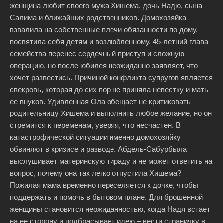
женщина любит своего мужа Хишема, дочь Надю, сына
Салима и ближайших родственников. Домохозяйка
взвалила на собственные плечи обязанности по дому,
посвятила себя детям и возлюбленному. 45-летний глава
семейства перенес сердечный приступ и сложную
операцию, но после юбилея неожиданно заявляет, что
хочет развестись. Причиной конфликта супругов является
свекровь, которая до сих пор не приняла невестку и мать
ее внуков. Удивленная Ола обещает не критиковать
родительницу Хишема и выполнить любое желание, но он
стремится к переменам, уверяя, что несчастен. В
катастрофической ситуации именно домохозяйку
обвиняют в кризисе и разводе. Абдель-Сабурбыла
выслушивает материнскую тираду и не может ответить на
вопрос, почему она так легко отпустила Хишема?
Пожилая мама временно переселяется к дочке, чтобы
поддержать и помочь в бытовом плане. Для брошенной
женщины становится неожиданностью, когда Надя встает
на ее сторону и подбрасывает идею – вести страничку в