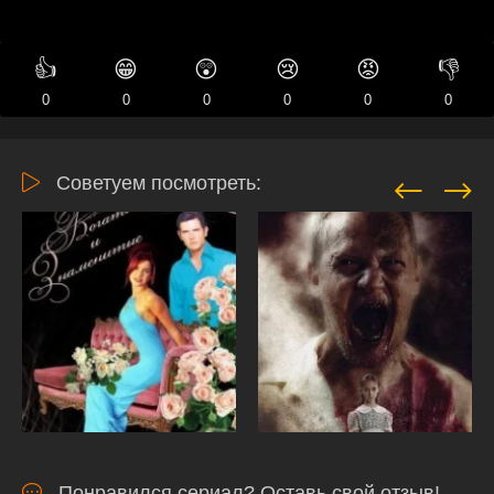
👍
😁
😲
😢
😡
👎
0
0
0
0
0
0
Советуем посмотреть:
Понравился сериал? Оставь свой отзыв!