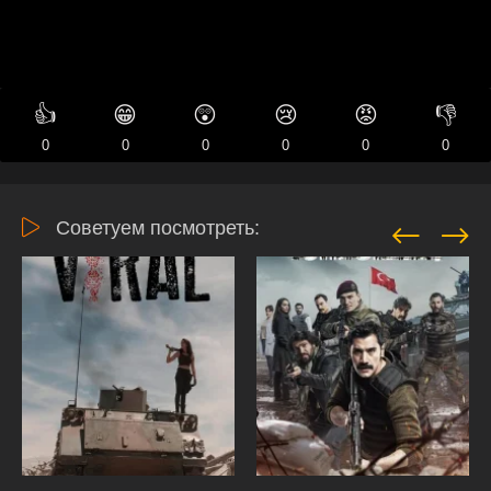
👍
😁
😲
😢
😡
👎
0
0
0
0
0
0
Советуем посмотреть: