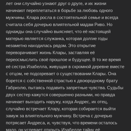
лет они случайно узнают друг о друге, и их жизни
начинают переплетаться в борьбе за любовь одного
мужчины. Клара росла в состоятельной семье и всегда
считала себя дочерью влиятельной мадам Риво. Но
однажды она случайно выясняет, что её настоящей
матерью является служанка, которая долгие годы
незаметно находилась рядом. Это открытие
переворачивает жизнь Клары, заставляя её
переосмыслить своё прошлое и будущее. В то же время
её сестра Изабелла, живущая в скромной деревне вместе
с отцом, не подозревает о существовании Клары. Она
борется с собственной страстью к двоюродному брату
Габриэлю, пытаясь подавить запретные чувства. Судьбы
двух сестер кажутся совершенно разными, но правда
начинает выходить наружу, когда Андрес, их отец,
случайно встречает Клару, которая собирается выйти
замуж за влиятельного мужчину. Встреча с дочерью
потрясает Андреса, и, чувствуя, что времени осталось
мало, он успевает открыть Изабелле тайну её