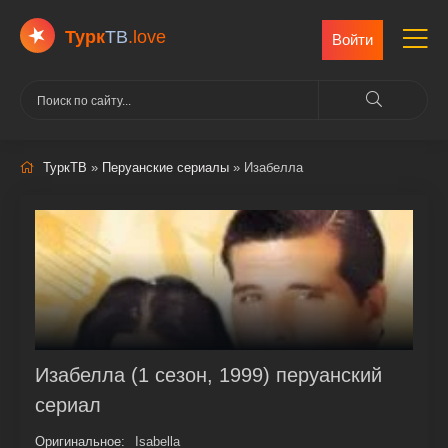
Турк
ТВ
.love
Войти
ТуркТВ
»
Перуанские сериалы
» Изабелла
Изабелла (1 сезон, 1999) перуанский
сериал
Оригинальное:
Isabella