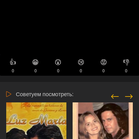
👍
😁
😲
😢
😡
👎
0
0
0
0
0
0
Советуем посмотреть: