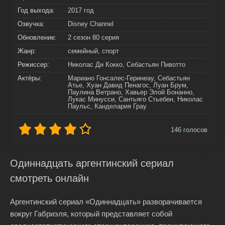
Год выхода:
2017 год
Озвучка:
Disney Channel
Обновление:
2 сезон 80 серия
Жанр:
семейный, спорт
Режиссер:
Николас Ди Кокко, Себастьян Пивотто
Актёры:
Мариано Гонсалес-Геринеау, Себастьян
Атье, Хуан Давид Пенагос, Луан Брум,
Паулина Ветрано, Хавьер Элой Бонанно,
Лукас Минусси, Сантьяго Стьебен, Николас
Паульс, Канделария Грау
146
голосов
Одиннадцать аргентинский сериал
смотреть онлайн
Аргентинский сериал «Одиннадцать» разворачивается
вокруг Габриэля, который представляет собой