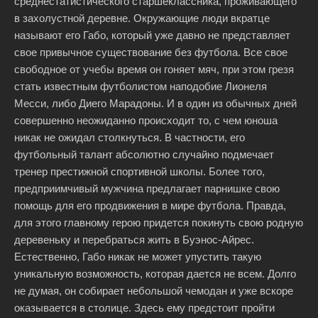
среднестатистического старшеклассника, проживающего
в захолустной деревне. Окружающие люди вкратце
называют его Габо, который уже давно не представляет
свое привычное существование без футбола. Все свое
свободное от учебы время он гоняет мяч, при этом грезя
стать известным футболистом наподобие Лионеля
Месси, либо Диего Марадоны. И в один из обычных дней
совершенно неожиданно происходит то, с чем юноша
никак не ожидал столкнуться. В частности, его
футбольный талант абсолютно случайно подмечает
тренер престижной спортивной школы. Более того,
предприимчивый мужчина предлагает парнишке свою
помощь для его продвижения в мире футбола. Правда,
для этого главному герою придется покинуть свою родную
деревеньку и перебраться жить в Буэнос-Айрес.
Естественно, Габо никак не может упустить такую
уникальную возможность, которая дается не всем. Долго
не думая, он собирает небольшой чемодан и уже вскоре
оказывается в столице. Здесь ему предстоит пройти