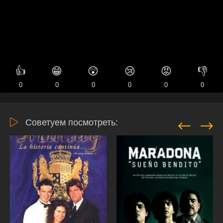
👍
😁
😲
😢
😡
👎
0
0
0
0
0
0
Советуем посмотреть: