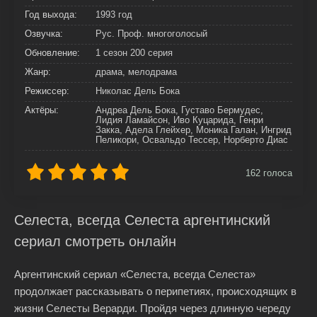
Год выхода:
1993 год
Озвучка:
Рус. Проф. многоголосый
Обновление:
1 сезон 200 серия
Жанр:
драма, мелодрама
Режиссер:
Николас Дель Бока
Актёры:
Андреа Дель Бока, Густаво Бермудес,
Лидия Ламайсон, Иво Куцарида, Генри
Закка, Адела Глейхер, Моника Галан, Ингрид
Пеликори, Освальдо Тессер, Норберто Диас
162
голоса
Селеста, всегда Селеста аргентинский
сериал смотреть онлайн
Аргентинский сериал «Селеста, всегда Селеста»
продолжает рассказывать о перипетиях, происходящих в
жизни Селесты Верарди. Пройдя через длинную череду