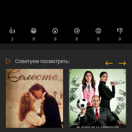
👍
😁
😲
😢
😡
👎
1
0
0
0
0
0
Советуем посмотреть: