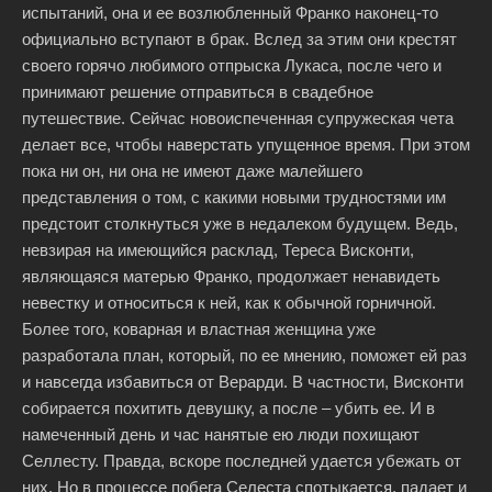
испытаний, она и ее возлюбленный Франко наконец-то
официально вступают в брак. Вслед за этим они крестят
своего горячо любимого отпрыска Лукаса, после чего и
принимают решение отправиться в свадебное
путешествие. Сейчас новоиспеченная супружеская чета
делает все, чтобы наверстать упущенное время. При этом
пока ни он, ни она не имеют даже малейшего
представления о том, с какими новыми трудностями им
предстоит столкнуться уже в недалеком будущем. Ведь,
невзирая на имеющийся расклад, Тереса Висконти,
являющаяся матерью Франко, продолжает ненавидеть
невестку и относиться к ней, как к обычной горничной.
Более того, коварная и властная женщина уже
разработала план, который, по ее мнению, поможет ей раз
и навсегда избавиться от Верарди. В частности, Висконти
собирается похитить девушку, а после – убить ее. И в
намеченный день и час нанятые ею люди похищают
Селлесту. Правда, вскоре последней удается убежать от
них. Но в процессе побега Селеста спотыкается, падает и