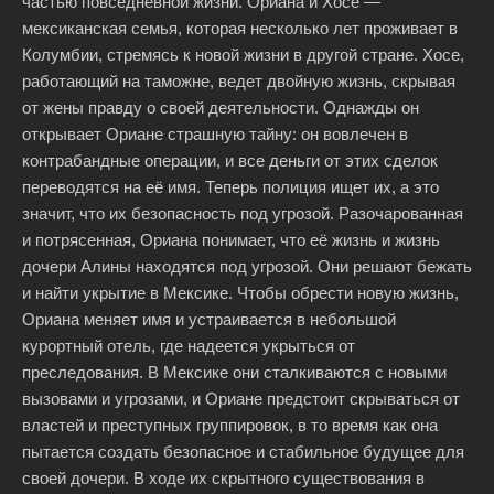
частью повседневной жизни. Ориана и Хосе —
мексиканская семья, которая несколько лет проживает в
Колумбии, стремясь к новой жизни в другой стране. Хосе,
работающий на таможне, ведет двойную жизнь, скрывая
от жены правду о своей деятельности. Однажды он
открывает Ориане страшную тайну: он вовлечен в
контрабандные операции, и все деньги от этих сделок
переводятся на её имя. Теперь полиция ищет их, а это
значит, что их безопасность под угрозой. Разочарованная
и потрясенная, Ориана понимает, что её жизнь и жизнь
дочери Алины находятся под угрозой. Они решают бежать
и найти укрытие в Мексике. Чтобы обрести новую жизнь,
Ориана меняет имя и устраивается в небольшой
курортный отель, где надеется укрыться от
преследования. В Мексике они сталкиваются с новыми
вызовами и угрозами, и Ориане предстоит скрываться от
властей и преступных группировок, в то время как она
пытается создать безопасное и стабильное будущее для
своей дочери. В ходе их скрытного существования в