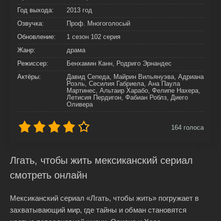
Год выхода:
2013 год
Озвучка:
Проф. Многоголосый
Обновление:
1 сезон 102 серия
Жанр:
драма
Режиссер:
Бенхамин Канн, Родриго Эрнандес
Актёры:
Давид Сепеда, Майрин Вильянуэва, Адриана
Роэль, Сесилия Габриела, Ана Паула
Мартинес, Альтаир Харабо, Фелипе Нахера,
Летисия Пердигон, Фабиан Роблз, Диего
Оливера
164
голоса
Лгать, чтобы жить мексиканский сериал
смотреть онлайн
Мексиканский сериал «Лгать, чтобы жить» погружает в
захватывающий мир, где тайны и обман становятся