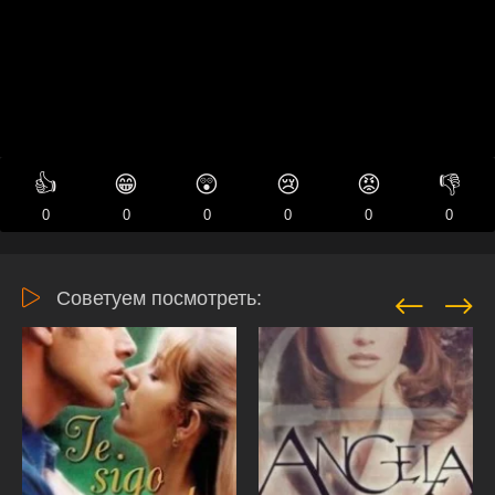
👍
😁
😲
😢
😡
👎
0
0
0
0
0
0
Советуем посмотреть: