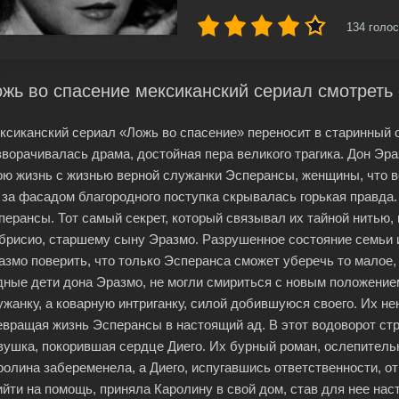
134
голос
жь во спасение мексиканский сериал смотреть
ксиканский сериал «Ложь во спасение» переносит в старинный о
зворачивалась драма, достойная пера великого трагика. Дон Эра
ою жизнь с жизнью верной служанки Эсперансы, женщины, что во
 за фасадом благородного поступка скрывалась горькая правда.
перансы. Тот самый секрет, который связывал их тайной нитью,
брисио, старшему сыну Эразмо. Разрушенное состояние семьи 
азмо поверить, что только Эсперанса сможет уберечь то малое, 
дные дети дона Эразмо, не могли смириться с новым положение
ужанку, а коварную интриганку, силой добившуюся своего. Их не
евращая жизнь Эсперансы в настоящий ад. В этот водоворот ст
вушка, покорившая сердце Диего. Их бурный роман, ослепительн
ролина забеременела, а Диего, испугавшись ответственности, от
ийти на помощь, приняла Каролину в свой дом, став для нее нас