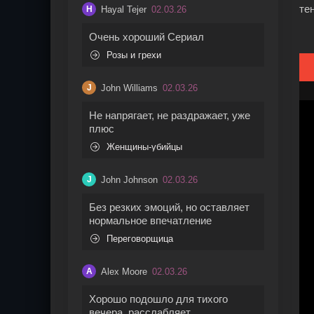
те
Hayal Tejer
02.03.26
H
Очень хороший Сериал
Розы и грехи
John Williams
02.03.26
J
Не напрягает, не раздражает, уже
плюс
Женщины-убийцы
John Johnson
02.03.26
J
Без резких эмоций, но оставляет
нормальное впечатление
Переговорщица
Alex Moore
02.03.26
A
Хорошо подошло для тихого
вечера, расслабляет