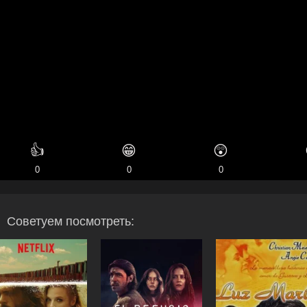
👍
😁
😲
0
0
0
Советуем посмотреть: