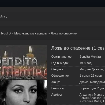
ТуркТВ
»
Мексиканские сериалы
» Ложь во спасение
Ложь во спасение (1 сез
Оригинальное:
Bendita Mentira
Год выхода:
1996 год
Озвучка:
Мадлен Дюваль, 
Обновление:
1 сезон 25 серия
Жанр:
драма, мелодрам
Режиссер:
Лоренсо де Родас
Актёры:
Анхелика Мария, 
Рамон Абаскал, К
Анхелика Вале, 