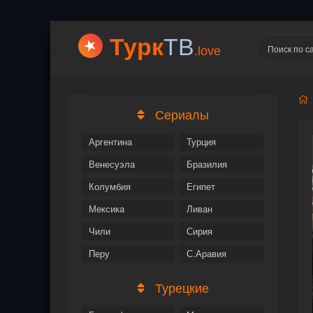
Турк
ТВ
.love
Сериалы
Аргентина
Турция
Венесуэла
Бразилия
Колумбия
Египет
Мексика
Ливан
Чили
Сирия
Перу
С.Аравия
Турецкие