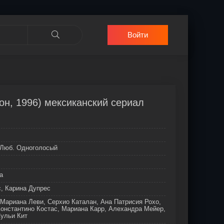
Войти
он, 1996) мексиканский сериал
Люб. Одноголосый
а
, Карина Дупрес
Мариана Леви, Серхио Каталан, Ана Патрисия Рохо,
онстантино Костас, Мариана Карр, Алехандра Мейер,
Сульи Кит