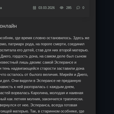
а
03.03.2026
285
0
 онлайн
собняк, где время словно остановилось. Здесь же
змо, патриарх рода, на пороге смерти, соединил
спитала его детей, став для них второй матерью.
 Диего, гордость дона, на самом деле был сыном
 известный лишь двоим: самой Эсперансе и
и тень надвигающейся старости заставили дона
что осталось от былого величия. Мирейя и Диего,
м дел. Они видели в Эсперансе не преданную
нависть к ней разгоралась с каждым днем,
растей ворвалась Каролина, молодая и наивная
ый как летняя молния, закончился трагически.
вернулся от нее. Эсперанса, всегда готовая
тоящей матерью. Так, в старинном особняке, где