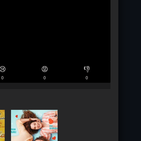
😢
😡
👎
0
0
0