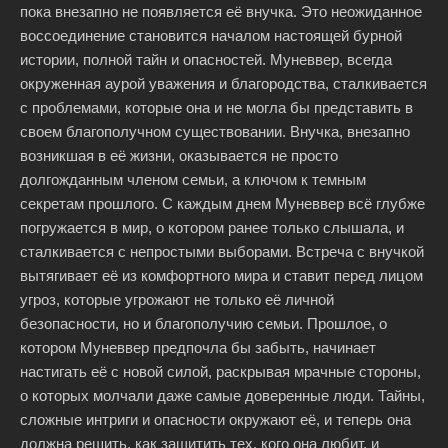
пока внезапно не появляется её внучка. Это неожиданное
воссоединение становится началом настоящей бурной
истории, полной тайн и опасностей. Муневвер, всегда
окруженная аурой уважения и благородства, сталкивается
с проблемами, которые она и не могла бы представить в
своем благополучном существовании. Внучка, внезапно
возникшая в её жизни, оказывается не просто
долгожданным членом семьи, а ключом к темным
секретам прошлого. С каждым днем Муневвер всё глубже
погружается в мир, о котором ранее только слышала, и
сталкивается с непростыми выборами. Встреча с внучкой
вытягивает её из комфортного мира и ставит перед лицом
угроз, которые угрожают не только её личной
безопасности, но и благополучию семьи. Прошлое, о
котором Муневвер предпочла бы забыть, начинает
настигать её с новой силой, раскрывая мрачные стороны,
о которых молчали даже самые доверенные люди. Тайны,
сложные интриги и опасности окружают её, и теперь она
должна решить, как защитить тех, кого она любит, и