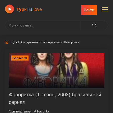
Турк
ТВ
.love
Войти
ТуркТВ
»
Бразильские сериалы
» Фаворитка
Бразилия
Фаворитка (1 сезон, 2008) бразильский
сериал
Оригинальное:
A Favorita