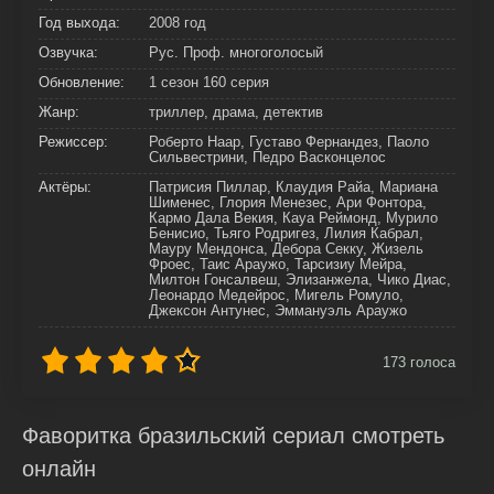
Год выхода:
2008 год
Озвучка:
Рус. Проф. многоголосый
Обновление:
1 сезон 160 серия
Жанр:
триллер, драма, детектив
Режиссер:
Роберто Наар, Густаво Фернандез, Паоло
Сильвестрини, Педро Васконцелос
Актёры:
Патрисия Пиллар, Клаудия Райа, Мариана
Шименес, Глория Менезес, Ари Фонтора,
Кармо Дала Векия, Кауа Реймонд, Мурило
Бенисио, Тьяго Родригез, Лилия Кабрал,
Мауру Мендонса, Дебора Секку, Жизель
Фроес, Таис Араужо, Тарсизиу Мейра,
Милтон Гонсалвеш, Элизанжела, Чико Диас,
Леонардо Медейрос, Мигель Ромуло,
Джексон Антунес, Эммануэль Араужо
173
голоса
Фаворитка бразильский сериал смотреть
онлайн