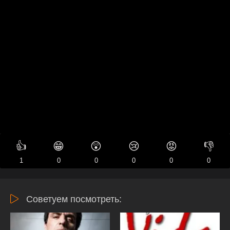
👍
😁
😲
😢
😡
👎
1
0
0
0
0
0
Советуем посмотреть: