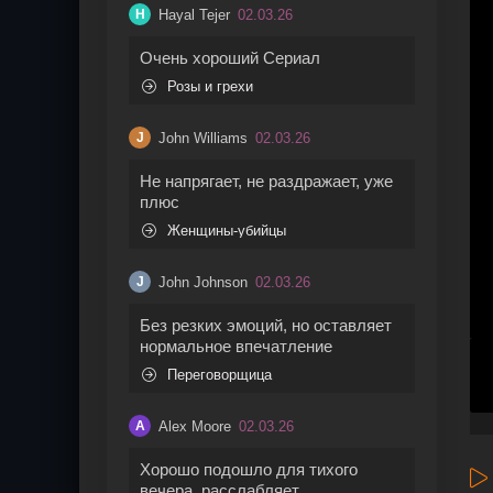
Hayal Tejer
02.03.26
H
Очень хороший Сериал
Розы и грехи
John Williams
02.03.26
J
Не напрягает, не раздражает, уже
плюс
Женщины-убийцы
John Johnson
02.03.26
J
Без резких эмоций, но оставляет
нормальное впечатление
Переговорщица
Alex Moore
02.03.26
A
Хорошо подошло для тихого
вечера, расслабляет