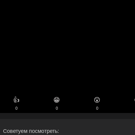
👍
😁
😲
0
0
0
Советуем посмотреть: