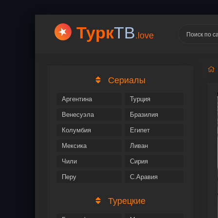
Турк
ТВ
.love
Сериалы
Аргентина
Турция
Венесуэла
Бразилия
Колумбия
Египет
Мексика
Ливан
Чили
Сирия
Перу
С.Аравия
Турецкие