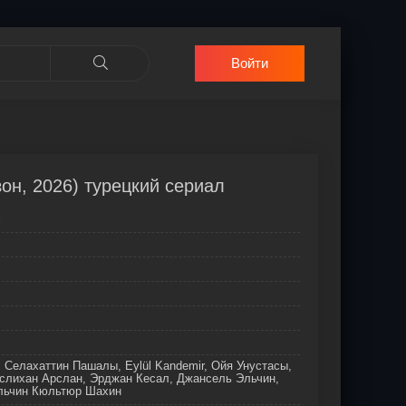
Войти
он, 2026) турецкий сериал
i
 Селахаттин Пашалы, Eylül Kandemir, Ойя Унустасы,
еслихан Арслан, Эрджан Кесал, Джансель Эльчин,
льчин Кюльтюр Шахин