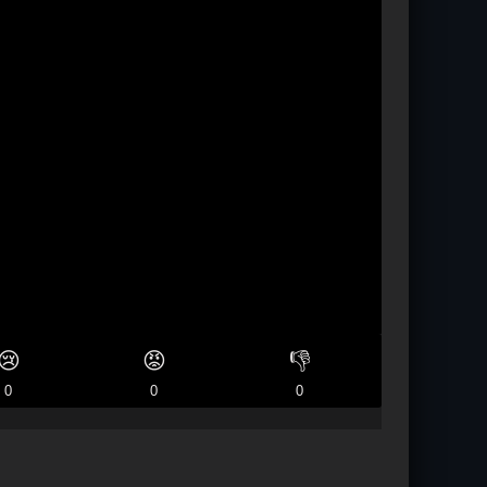
😢
😡
👎
0
0
0