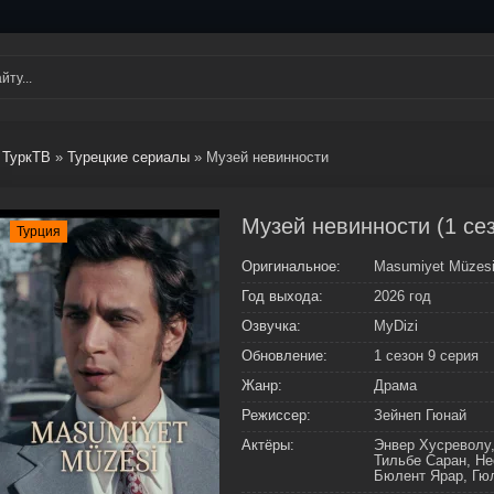
ТуркТВ
»
Турецкие сериалы
» Музей невинности
Музей невинности (1 сез
Турция
Оригинальное:
Masumiyet Müzes
Год выхода:
2026 год
Озвучка:
MyDizi
Обновление:
1 сезон 9 серия
Жанр:
Драма
Режиссер:
Зейнеп Гюнай
Актёры:
Энвер Хусреволу,
Тильбе Саран, Н
Бюлент Ярар, Гю