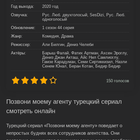
Год выхода:
2020 год
Озвучка:
Рус. Люб. двухголосый, SesDizi, Рус. Люб.
одноголосый
Обновление:
1 сезон 44 серия
Жанр:
Комедия, Драма
Режиссер:
Али Билгин, Дениз Челеби
Актёры:
Барыш Фалай, Фатих Артман, Ахсен Эроглу,
Дениз Джан Акташ, Айс Нил Самлиоглу,
Гамзе Карадуман, Семи Сиртиккизил, Назли
Сенем Юнал, Беран Котан, Бедир Бедир
150
голосов
Позвони моему агенту турецкий сериал
смотреть онлайн
Турецкий сериал «Позвони моему агенту» поведает о
непростых буднях всех сотрудников агентства. Они