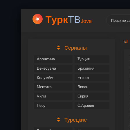
Турк
ТВ
.love
Сериалы
Аргентина
Турция
Венесуэла
Бразилия
Колумбия
Египет
Мексика
Ливан
Чили
Сирия
Перу
С.Аравия
Турецкие