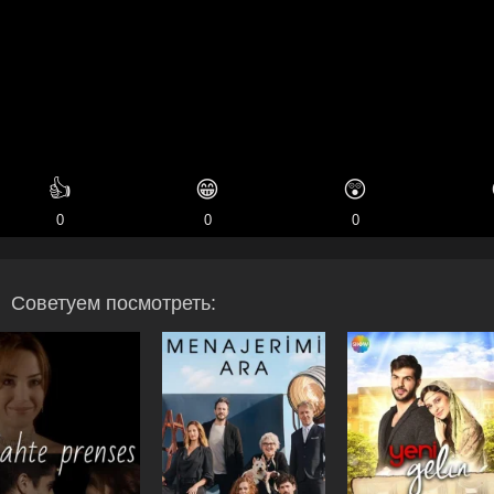
👍
😁
😲
0
0
0
Советуем посмотреть: