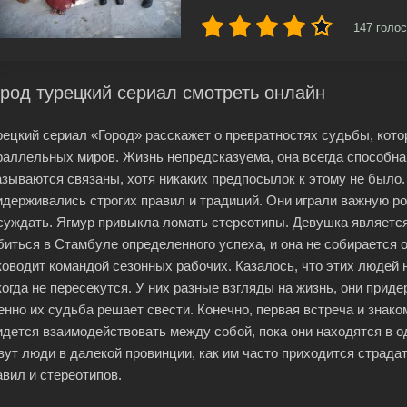
147
голос
род турецкий сериал смотреть онлайн
рецкий сериал «Город» расскажет о превратностях судьбы, кото
раллельных миров. Жизнь непредсказуема, она всегда способна 
азываются связаны, хотя никаких предпосылок к этому не было.
идерживались строгих правил и традиций. Они играли важную рол
суждать. Ягмур привыкла ломать стереотипы. Девушка являетс
биться в Стамбуле определенного успеха, и она не собирается 
ководит командой сезонных рабочих. Казалось, что этих людей 
когда не пересекутся. У них разные взгляды на жизнь, они при
енно их судьба решает свести. Конечно, первая встреча и знак
идется взаимодействовать между собой, пока они находятся в од
вут люди в далекой провинции, как им часто приходится страда
авил и стереотипов.