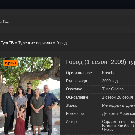
ТуркТВ
»
Турецкие сериалы
» Город
Город (1 сезон, 2009) т
Турция
Оригинальное:
Kasaba
Год выхода:
2009 год
Озвучка:
Turk.Original
Обновление:
1 сезон 20 серия
Жанр:
Мелодрама, Дра
Режиссер:
Джевдет Мерджа
Актёры:
Сердал Генч, Та
Бюлент Каябас, 
Челик