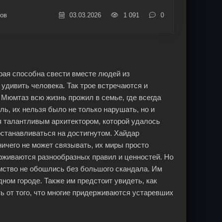
ов
03.03.2026
1 091
0
рая способна свести вместе людей из
удивить человека. Так трое встречаются и
 Мюмтаз всю жизнь прожил в семье, где всегда
ь, их нельзя было не только нарушать, но и
я талантливым архитектором, которой удалось
останавливаться на достигнутом. Хайдар
ничего не может связывать, их миры просто
держиваются разнообразных правил и ценностей. Но
омство не обошлись без большого скандала. Им
ном городе. Также им предстоит увидеть, как
ть от того, что многие придерживаются устаревших