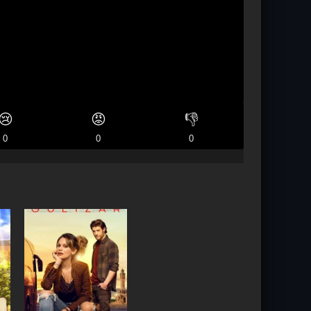
😢
😡
👎
0
0
0