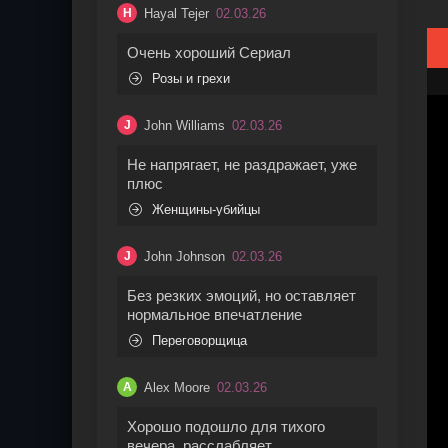
Hayal Tejer
02.03.26
H
Очень хороший Сериал
Розы и грехи
John Williams
02.03.26
J
Не напрягает, не раздражает, уже
плюс
Женщины-убийцы
John Johnson
02.03.26
J
Без резких эмоций, но оставляет
нормальное впечатление
Переговорщица
Alex Moore
02.03.26
A
Хорошо подошло для тихого
вечера, расслабляет