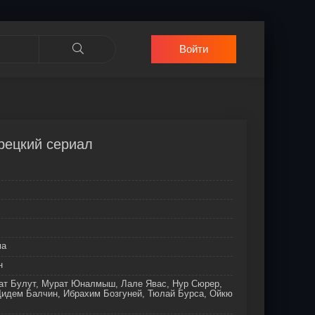
Войти
урецкий сериал
ма
н
лат Булут, Мурат Юналмыш, Лале Явас, Нур Сюрер,
Дидем Балчин, Ибрахим Бозгуней, Тюлай Бурса, Ойкю